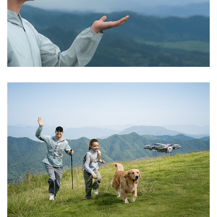
E-Mail-Adresse
*
Ein Link zum Erstellen eines neuen Passworts wird an
deine E-Mail-Adresse gesendet.
NEWSLETTER ABONNIEREN
Please select all the ways you would like to hear from
us
Ich stimme zu
Ja, ich möchte ein Kundenkonto eröffnen und
akzeptiere die
Datenschutzerklärung
.
*
REGISTRIEREN