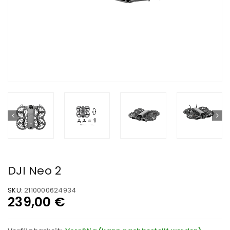
DJI Neo 2
SKU:
2110000624934
239,00
€