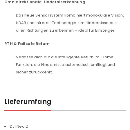
Omnidirektionale Hinderniserkennung
Das neue Sensorsystem kombiniert monokulare Vision,
LiDAR und Infrarot-Technologie, um Hindernisse aus
allen Richtungen zu erkennen – ideal für Einsteiger.
RTH & Failsafe Return
Verlasse dich auf die intelligente Return-to-Home-
Funktion, die Hindernisse automatisch umfliegt und
sicher zurückkehrt.
Lieferumfang
DJI Neo 2
ANMELDEN