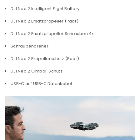
DJI Neo 2 Intelligent Flight Battery
Benutzername oder E-Mail-Adresse
*
DJI Neo 2 Ersatzpropeller (Paar)
DJI Neo 2 Ersatzpropeller Schrauben 4x
Passwort
*
Schraubendreher
DJI Neo 2 Propellerschutz (Paar)
DJI Neo 2 Gimbal-Schutz
Anmeldeformular geschützt durch
WP Captcha
Angemeldet bleiben
USB-C auf USB-C Datenkabel
ANMELDEN
PASSWORT VERGESSEN?
REGISTRIEREN