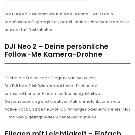
Die DJI Neo 2 ist mehr als nur eine Drohne – er ist dein
persönlicher Flugbegleiter, bereit, deine schönsten Momente
aus der Luft festzuhalten.
DJI Neo 2 – Deine persönliche
Follow-Me Kamera-Drohne
Erlebe die Freiheit des Fliegens wie nie zuvor!
Die DJI Neo 2 ist DJIs kompaktester Drohne mit
omnidirektionaler Hinderniserkennung, intuitiver
Gestensteuerung und kreativen Aufnahmefunktionen wie
ActiveTrack und SelfieShot. Ob Anfänger oder erfahrener Pilot
– mit Neo 2 gelingt jedes Abenteuer mühelos.
Fliegen mit Leichtigkeit – Einfach