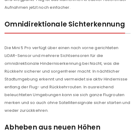
Aufnahmen jetzt noch einfacher.
Passwort
*
Omnidirektionale Sichterkennung
Anmeldeformular geschützt durch
WP Captcha
Die Mini 5 Pro verfügt über einen nach vorne gerichteten
Angemeldet bleiben
LiDAR-Sensor und mehrere Sichtsensoren für die
ANMELDEN
omnidirektionale Hinderniserkennung bei Nacht, was die
Rückkehr sicherer und sorgenfreier macht. In nächtlicher
PASSWORT VERGESSEN?
Stadtumgebung erkennt und vermeidet sie aktiv Hindernisse
entlang der Flug- und Rückkehrrouten. In ausreichend
beleuchteten Umgebungen kann sie sich ganze Flugrouten
REGISTRIEREN
merken und so auch ohne Satellitensignale sicher starten und
wieder zurückkehren.
E-Mail-Adresse
*
Abheben aus neuen Höhen