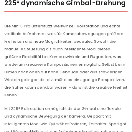
225° dynamische Gimbal-Drehung
Die Mini 5 Pro unterstützt Weitwinkel-Rollrotation und echte
vertikale Aufnahmen, was für Kamerabewegungen größere
Freiheiten und neue Möglichkeiten bedeutet. Sowohl die
manuelle Steuerung als auch intelligente Modi bieten
größere Flexibilität bei Kamerawinkeln und Flugrouten, was
wiederum kreativere Kompositionen ermöglicht. Selbst beim
Filmen nach oben auf hohe Gebäude oder aus schwierigen
Winkeln gelingen dir jetzt mühelos einzigartige Perspektiven,
die früher kaum denkbar waren – du wirst die kreative Freiheit
lieben.
ANMELDEN
Mit 225° Rollrotation ermöglicht dir der Gimbal eine flexible
und dynamische Bewegung der Kamera. Gepaart mit
Benutzername oder E-Mail-Adresse
*
intelligenten Modi wie QuickShot Rotieren, Zeitraffer, Spotlight
und Wegpunkt-Flug ist das Aufnehmen kreativer rotierender