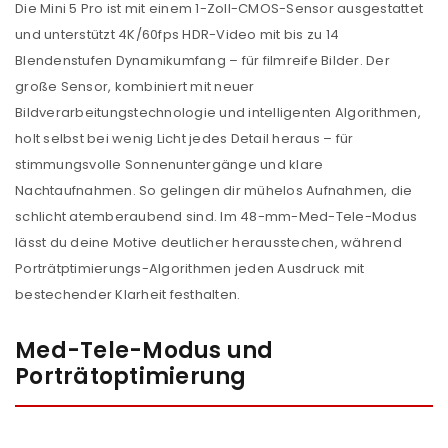
Die Mini 5 Pro ist mit einem 1-Zoll-CMOS-Sensor ausgestattet
und unterstützt 4K/60fps HDR-Video mit bis zu 14
Blendenstufen Dynamikumfang – für filmreife Bilder. Der
große Sensor, kombiniert mit neuer
Bildverarbeitungstechnologie und intelligenten Algorithmen,
holt selbst bei wenig Licht jedes Detail heraus – für
stimmungsvolle Sonnenuntergänge und klare
Nachtaufnahmen. So gelingen dir mühelos Aufnahmen, die
schlicht atemberaubend sind. Im 48-mm-Med-Tele-Modus
lässt du deine Motive deutlicher herausstechen, während
Porträtptimierungs-Algorithmen jeden Ausdruck mit
bestechender Klarheit festhalten.
Med-Tele-Modus und
Porträtoptimierung