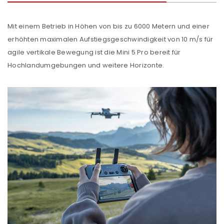
Ein Link zum Erstellen eines neuen Passworts wird an
deine E-Mail-Adresse gesendet.
Mit einem Betrieb in Höhen von bis zu 6000 Metern und einer
erhöhten maximalen Aufstiegsgeschwindigkeit von 10 m/s für
NEWSLETTER ABONNIEREN
agile vertikale Bewegung ist die Mini 5 Pro bereit für
Please select all the ways you would like to hear from
Hochlandumgebungen und weitere Horizonte.
us
Ich stimme zu
Ja, ich möchte ein Kundenkonto eröffnen und
akzeptiere die
Datenschutzerklärung
.
*
REGISTRIEREN