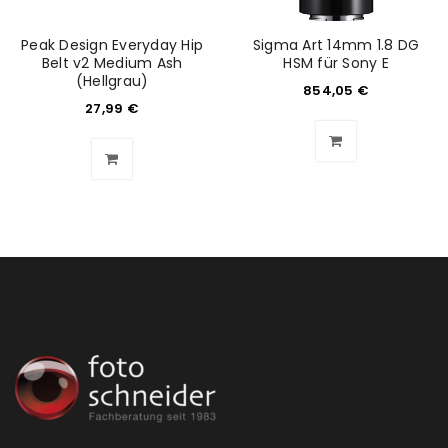
Peak Design Everyday Hip
Sigma Art 14mm 1.8 DG
Belt v2 Medium Ash
HSM für Sony E
(Hellgrau)
854,05
€
27,99
€