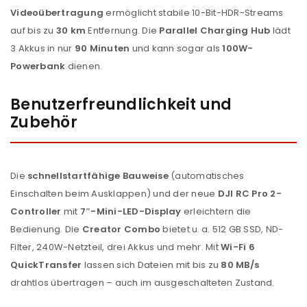
Videoübertragung
ermöglicht stabile 10-Bit-HDR-Streams
auf bis zu
30 km
Entfernung. Die
Parallel Charging Hub
lädt
3 Akkus in nur
90 Minuten
und kann sogar als
100W-
Powerbank
dienen.
Benutzerfreundlichkeit und
Zubehör
Die
schnellstartfähige Bauweise
(automatisches
Einschalten beim Ausklappen) und der neue
DJI RC Pro 2-
Controller
mit
7″-Mini-LED-Display
erleichtern die
Bedienung. Die
Creator Combo
bietet u. a. 512 GB SSD, ND-
Filter, 240W-Netzteil, drei Akkus und mehr. Mit
Wi-Fi 6
QuickTransfer
lassen sich Dateien mit bis zu
80 MB/s
drahtlos übertragen – auch im ausgeschalteten Zustand.