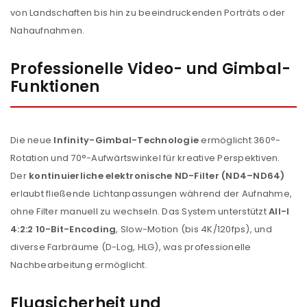
von Landschaften bis hin zu beeindruckenden Porträts oder
Nahaufnahmen.
Professionelle Video- und Gimbal-
Funktionen
Die neue
Infinity-Gimbal-Technologie
ermöglicht 360°-
Rotation und 70°-Aufwärtswinkel für kreative Perspektiven.
Der
kontinuierliche elektronische ND-Filter (ND4–ND64)
erlaubt fließende Lichtanpassungen während der Aufnahme,
ohne Filter manuell zu wechseln. Das System unterstützt
All-I
4:2:2 10-Bit-Encoding
, Slow-Motion (bis 4K/120fps), und
diverse Farbräume (D-Log, HLG), was professionelle
Nachbearbeitung ermöglicht.
Flugsicherheit und