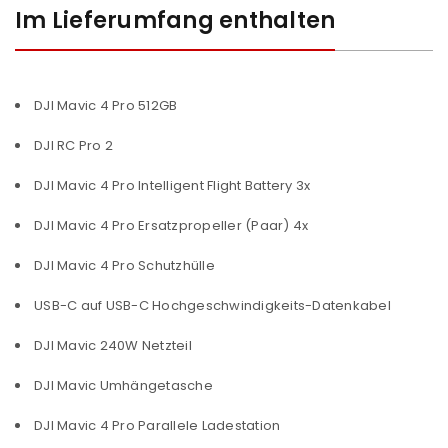
Im Lieferumfang enthalten
DJI Mavic 4 Pro 512GB
ANMELDEN
DJI RC Pro 2
DJI Mavic 4 Pro Intelligent Flight Battery 3x
Benutzername oder E-Mail-Adresse
*
DJI Mavic 4 Pro Ersatzpropeller (Paar) 4x
DJI Mavic 4 Pro Schutzhülle
Passwort
*
USB-C auf USB-C Hochgeschwindigkeits-Datenkabel
DJI Mavic 240W Netzteil
Anmeldeformular geschützt durch
WP Captcha
DJI Mavic Umhängetasche
Angemeldet bleiben
ANMELDEN
DJI Mavic 4 Pro Parallele Ladestation