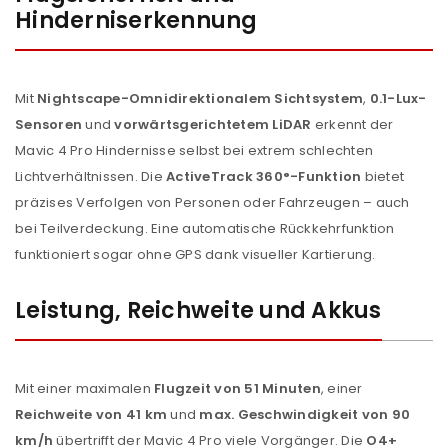
Hinderniserkennung
Mit
Nightscape-Omnidirektionalem Sichtsystem
,
0.1-Lux-
Sensoren
und
vorwärtsgerichtetem LiDAR
erkennt der
Mavic 4 Pro Hindernisse selbst bei extrem schlechten
Lichtverhältnissen. Die
ActiveTrack 360°-Funktion
bietet
präzises Verfolgen von Personen oder Fahrzeugen – auch
bei Teilverdeckung. Eine automatische Rückkehrfunktion
funktioniert sogar ohne GPS dank visueller Kartierung.
Leistung, Reichweite und Akkus
Mit einer maximalen
Flugzeit von 51 Minuten
, einer
Reichweite von 41 km
und
max. Geschwindigkeit von 90
km/h
übertrifft der Mavic 4 Pro viele Vorgänger. Die
O4+