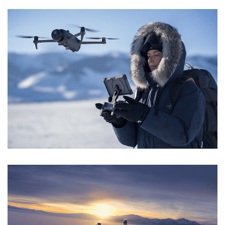
PASSWORT VERGESSEN?
REGISTRIEREN
E-Mail-Adresse
*
Ein Link zum Erstellen eines neuen Passworts wird an
deine E-Mail-Adresse gesendet.
NEWSLETTER ABONNIEREN
Please select all the ways you would like to hear from
us
Ich stimme zu