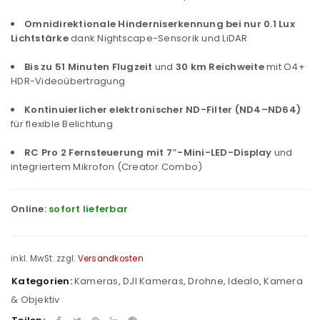
Omnidirektionale Hinderniserkennung bei nur 0.1 Lux
Lichtstärke
dank Nightscape-Sensorik und LiDAR
Bis zu 51 Minuten Flugzeit
und
30 km Reichweite
mit O4+
HDR-Videoübertragung
Kontinuierlicher elektronischer ND-Filter (ND4–ND64)
für flexible Belichtung
RC Pro 2 Fernsteuerung mit 7″-Mini-LED-Display
und
integriertem Mikrofon (Creator Combo)
Online:
sofort lieferbar
inkl. MwSt.
zzgl.
Versandkosten
Kategorien:
Kameras
,
DJI Kameras
,
Drohne
,
Idealo
,
Kamera
& Objektiv