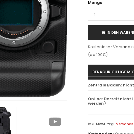
Menge
IN DEN WAREN
Kostenloser Versand n
(ab 100€)
BENACHRICHTIGE MIC
Zentrale Baden:
nich
Online:
Derzeit nicht 
werden)
inkl. MwSt.
zzgl.
Versandk
Kategorien:
Kameras