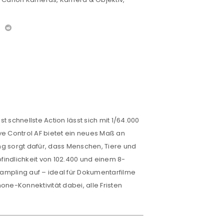
t schnellste Action lässt sich mit 1/64.000
ye Control
AF
bietet ein neues Maß an
ung sorgt dafür, dass Menschen, Tiere und
findlichkeit von 102.400 und einem 8-
sampling auf – ideal für Dokumentarfilme
ne-Konnektivität dabei, alle Fristen