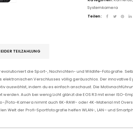
Systemkamera
Teilen:
EIDER TEILZAHLUNG
olutioniert die Sport-, Nachrichten- und Wildlife-Fotografie. Selbs
s elektronischen Verschlusses völlig geräuschlos. Der innovative E
Motiv auswählst, indem du es einfach anschaust. Die Motivnachführ
t werden. Auch bei wenig Licht glänzt die EOS R3 mit einer
ISO
-Emp
Video-/Foto-Kamera nimmt auch 6K-RAW- oder
4K
-Material mit Over
ellen Welt der Profi-Sportfotografie helfen
WLAN
-,
LAN
– und Smartpho