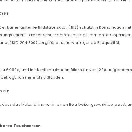
n DIGIC X Prozessor der Kamera überträgt, dass Rolling-Shutter-Ef
Griff
. Der kamerainterne Bildstabilisator (IBIS) schützt in Kombination 
ungszeiten – dieser Schutz beträgt mit bestimmten RF Objektiven b
ar auf ISO 204.800) sorgt für eine hervorragende Bildqualität.
s zu 6K 60p, und in 4K mit maximalen Bildraten von 120p aufgenom
REGISTRIEREN
 beträgt nun mehr als 6 Stunden.
sse
*
E-Mail-Adresse
*
n ein
 dass das Material immer in einen Bearbeitungsworkflow passt, un
Ein Link zum Erstellen eines n
Mail-Adresse gesendet.
kbaren Touchscreen