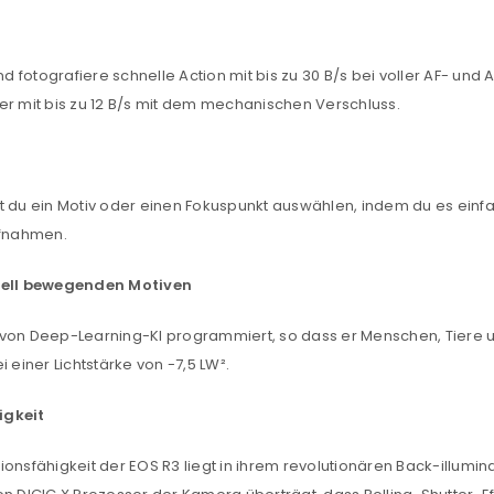
d fotografiere schnelle Action mit bis zu 30 B/s bei voller AF- 
er mit bis zu 12 B/s mit dem mechanischen Verschluss.
t du ein Motiv oder einen Fokuspunkt auswählen, indem du es einfac
ufnahmen.
nell bewegenden Motiven
 von Deep-Learning-KI programmiert, so dass er Menschen, Tiere u
 einer Lichtstärke von -7,5 LW².
igkeit
ionsfähigkeit der EOS R3 liegt in ihrem revolutionären Back-illu