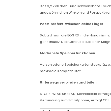
Das 3,2 Zoll dreh- und schwenkbare Touc
Anmeldeformular geschü
ungewöhnlichen Winkeln und Perspektiven. 
ANMELDEN
Passt perfekt zwischen deine Finger
PASSWORT VERGESSEN?
Sobald man die EOS R3 in die Hand nimmt, 
ganz intuitiv. Das Gehäuse aus einer Magn
Modernste Speicherfunktionen
Verschiedene Speicherkartensteckplätze: C
maximale Kompatibilität.
Unterwegs verbinden und teilen
5-GHz-WLAN und LAN-Schnittstelle ermöglic
Verbindung zum Smartphone, erfolgt GPS-