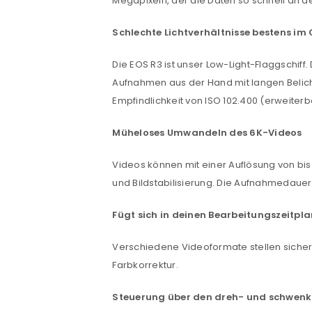
Megapixeln, der die Daten so schnell an de
Schlechte Lichtverhältnisse bestens im 
Die EOS R3 ist unser Low-Light-Flaggschiff
Aufnahmen aus der Hand mit langen Belicht
Empfindlichkeit von ISO 102.400 (erweiterb
Müheloses Umwandeln des 6K-Videos
Videos können mit einer Auflösung von bi
ANMELDEN
und Bildstabilisierung. Die Aufnahmedauer
Benutzername oder E-Mail-Adre
Fügt sich in deinen Bearbeitungszeitpla
Verschiedene Videoformate stellen sicher,
Passwort
*
Farbkorrektur.
Steuerung über den dreh- und schwen