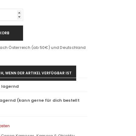
KORB
ach Österreich (ab 50€) und Deutschland
H, WENN DER ARTIKEL VERFÜGBAR IST
t lagernd
lagernd (kann gerne für dich bestellt
osten
,
Canon Kameras
,
Kamera & Objektiv
,