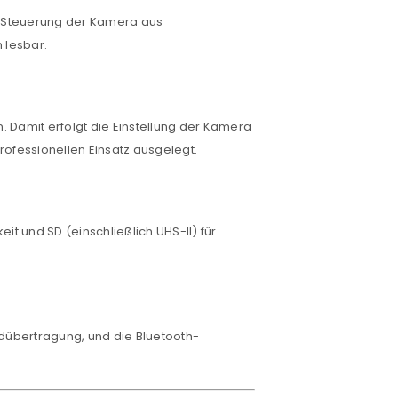
d Steuerung der Kamera aus
 lesbar.
would like to hear from us
 Damit erfolgt die Einstellung der Kamera
konto eröffnen und akzeptiere die
rofessionellen Einsatz ausgelegt.
t und SD (einschließlich UHS-II) für
ldübertragung, und die Bluetooth-