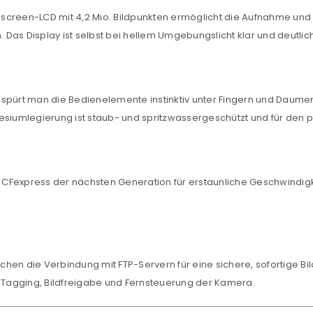
NEWSLETTER ABONNIEREN
hscreen-LCD mit 4,2 Mio. Bildpunkten ermöglicht die Aufnahme un
tzt durch
WP Captcha
Das Display ist selbst bei hellem Umgebungslicht klar und deutlich
Please select all the ways you 
Angemeldet bleiben
Ich stimme zu
spürt man die Bedienelemente instinktiv unter Fingern und Daumen.
Ja, ich möchte ein Kunden
esiumlegierung ist staub- und spritzwassergeschützt und für den p
Datenschutzerklärung
.
*
REGISTRIEREN
Fexpress der nächsten Generation für erstaunliche Geschwindigkei
hen die Verbindung mit FTP-Servern für eine sichere, sofortige Bi
Tagging, Bildfreigabe und Fernsteuerung der Kamera.