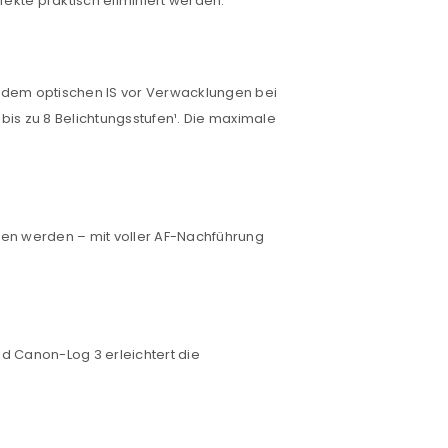
fekte praktisch eliminiert werden.
mit dem optischen IS vor Verwacklungen bei
is zu 8 Belichtungsstufen¹. Die maximale
men werden – mit voller AF-Nachführung
d Canon-Log 3 erleichtert die
euen Passworts wird an deine E-