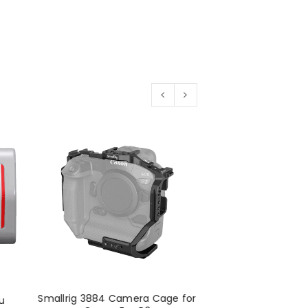
Smallrig 3884 Camera Cage for
Canon Speedlite 
u