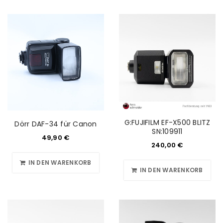
G:FUJIFILM EF-X500 BLITZ
Dörr DAF-34 für Canon
SN:109911
49,90
€
240,00
€
IN DEN WARENKORB
IN DEN WARENKORB