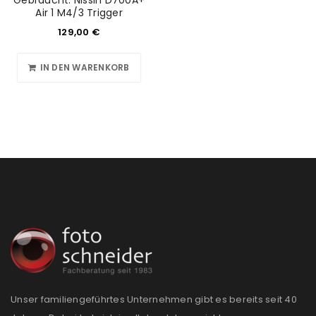
Gebraucht: Nissin D700A+
E-Mail-Adresse
*
Air 1 M4/3 Trigger
129,00
€
Ein Link zum Erstellen eines neuen Passworts wird an
IN DEN WARENKORB
deine E-Mail-Adresse gesendet.
NEWSLETTER ABONNIEREN
Please select all the ways you would like to hear from
us
Ich stimme zu
Ja, ich möchte ein Kundenkonto eröffnen und
akzeptiere die
Datenschutzerklärung
.
*
REGISTRIEREN
Unser familiengeführtes Unternehmen gibt es bereits seit 40