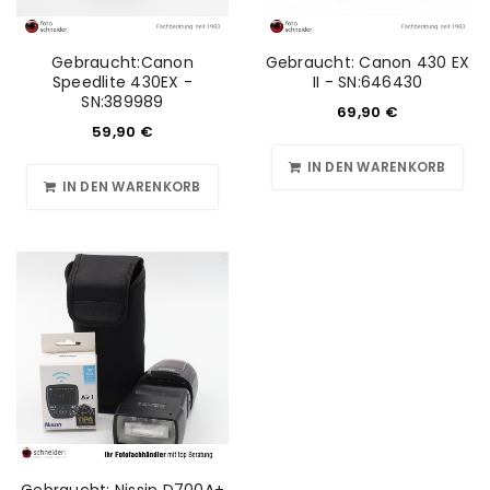
Benutzername oder E-Mail-Adresse
*
Gebraucht:Canon
Gebraucht: Canon 430 EX
Speedlite 430EX -
II - SN:646430
SN:389989
69,90
€
Passwort
59,90
*
€
IN DEN WARENKORB
IN DEN WARENKORB
Anmeldeformular geschützt durch
WP Captcha
Angemeldet bleiben
ANMELDEN
PASSWORT VERGESSEN?
REGISTRIEREN