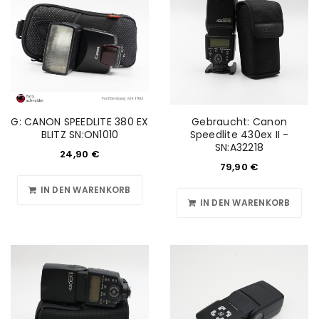
G: CANON SPEEDLITE 380 EX
Gebraucht: Canon
BLITZ SN:ON1010
Speedlite 430ex II -
SN:A32218
24,90
€
79,90
€
IN DEN WARENKORB
IN DEN WARENKORB