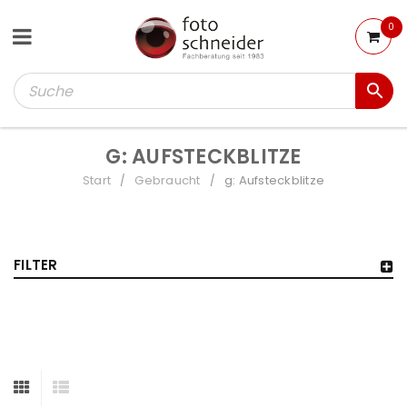
0
G: AUFSTECKBLITZE
Start
Gebraucht
g: Aufsteckblitze
/
/
FILTER