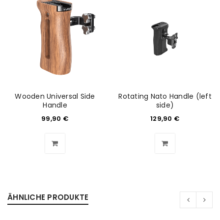
Wooden Universal Side
Rotating Nato Handle (left
Handle
side)
99,90
€
129,90
€
ANMELDEN
Benutzername oder E-Mail-Adresse
*
ÄHNLICHE PRODUKTE
Passwort
*