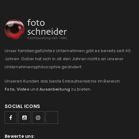
NEWSLETTER ABONNIEREN
Please select all the ways you would like to hear from
us
Ich stimme zu
Unser familiengeführtes Unternehmen gibt es bereits seit 40
Jahren. Dabei hat sich in all den Jahren nichts an unserer
Ja, ich möchte ein Kundenkonto eröffnen und
Unternehmensphilosophie geändert:
akzeptiere die
Datenschutzerklärung
.
*
Unseren Kunden das beste Einkaufserlebnis im Bereich
REGISTRIEREN
Foto
,
Video
und
Ausarbeitung
zu bieten.
SOCIAL ICONS
Bewerte uns: