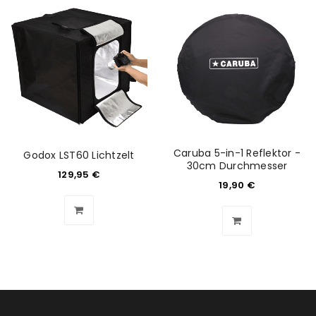
Anmeldeformular geschützt durch
WP Captcha
Angemeldet bleiben
ANMELDEN
PASSWORT VERGESSEN?
Caruba 5-in-1 Reflektor -
Godox LST60 Lichtzelt
30cm Durchmesser
129,95
€
19,90
€
REGISTRIEREN
E-Mail-Adresse
*
Ein Link zum Erstellen eines neuen Passworts wird an
deine E-Mail-Adresse gesendet.