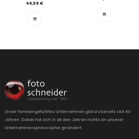
Benutzername oder E-Mail-Adresse
*
49,99
€
Passwort
*
Anmeldeformular geschützt durch
WP Captcha
Angemeldet bleiben
ANMELDEN
PASSWORT VERGESSEN?
Unser familiengeführtes Unternehmen gibt es bereits seit 40
REGISTRIEREN
Jahren. Dabei hat sich in all den Jahren nichts an unserer
Unternehmensphilosophie geändert:
E-Mail-Adresse
*