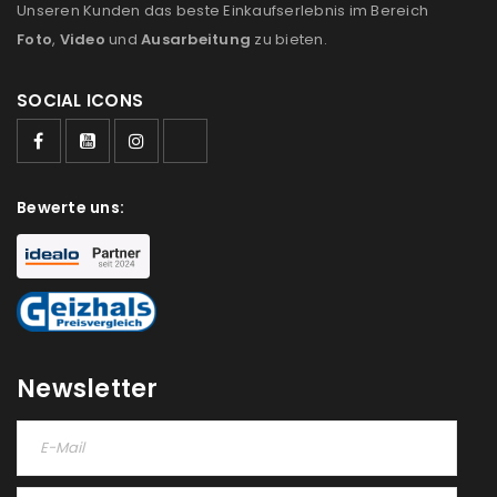
Unseren Kunden das beste Einkaufserlebnis im Bereich
Foto
,
Video
und
Ausarbeitung
zu bieten.
Ein Link zum Erstellen eines neuen Passworts wird an
deine E-Mail-Adresse gesendet.
SOCIAL ICONS
NEWSLETTER ABONNIEREN
Please select all the ways you would like to hear from
Bewerte uns:
us
Ich stimme zu
Ja, ich möchte ein Kundenkonto eröffnen und
akzeptiere die
Datenschutzerklärung
.
*
Newsletter
REGISTRIEREN