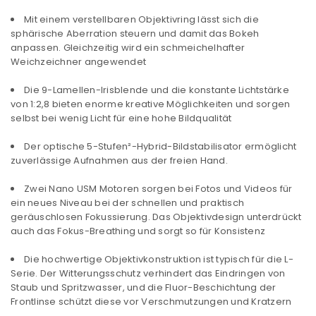
Mit einem verstellbaren Objektivring lässt sich die
sphärische Aberration steuern und damit das Bokeh
anpassen. Gleichzeitig wird ein schmeichelhafter
Weichzeichner angewendet
Die 9-Lamellen-Irisblende und die konstante Lichtstärke
von 1:2,8 bieten enorme kreative Möglichkeiten und sorgen
selbst bei wenig Licht für eine hohe Bildqualität
Der optische 5-Stufen²-Hybrid-Bildstabilisator ermöglicht
zuverlässige Aufnahmen aus der freien Hand.
Zwei Nano USM Motoren sorgen bei Fotos und Videos für
ein neues Niveau bei der schnellen und praktisch
geräuschlosen Fokussierung. Das Objektivdesign unterdrückt
auch das Fokus-Breathing und sorgt so für Konsistenz
Die hochwertige Objektivkonstruktion ist typisch für die L-
Serie. Der Witterungsschutz verhindert das Eindringen von
Staub und Spritzwasser, und die Fluor-Beschichtung der
Frontlinse schützt diese vor Verschmutzungen und Kratzern