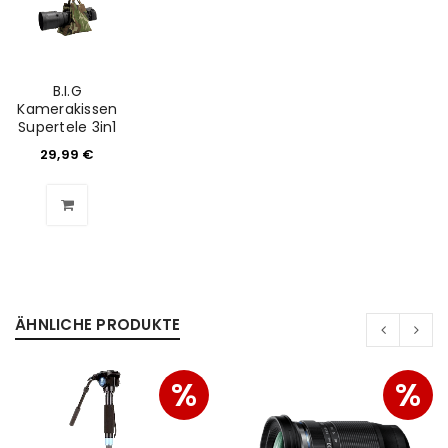
B.I.G
Kamerakissen
Supertele 3in1
29,99
€
ÄHNLICHE PRODUKTE
%
%