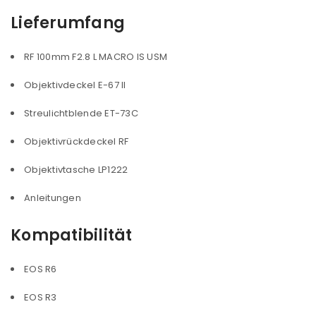
Lieferumfang
RF 100mm F2.8 L MACRO IS USM
Objektivdeckel E-67 II
Streulichtblende ET-73C
Objektivrückdeckel RF
Objektivtasche LP1222
Anleitungen
Kompatibilität
EOS R6
EOS R3