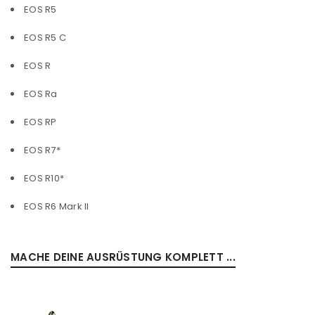
EOS R5
EOS R5 C
EOS R
EOS Ra
EOS RP
EOS R7*
EOS R10*
EOS R6 Mark II
MACHE DEINE AUSRÜSTUNG KOMPLETT ...