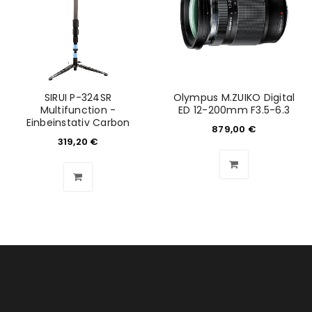
SIRUI P-324SR
Olympus M.ZUIKO Digital
Multifunction -
ED 12-200mm F3.5-6.3
Einbeinstativ Carbon
879,00
€
319,20
€