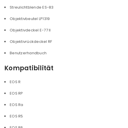
Streulichtblende ES-83
Objektivbeutel LP1319
Objektivdeckel E-77 II
Objektivrückdeckel RF
Benutzerhandbuch
Kompatibilität
ANMELDEN
EOS R
Benutzername oder E-Mail-Adresse
*
EOS RP
EOS Ra
Passwort
*
EOS R5
EOS R6