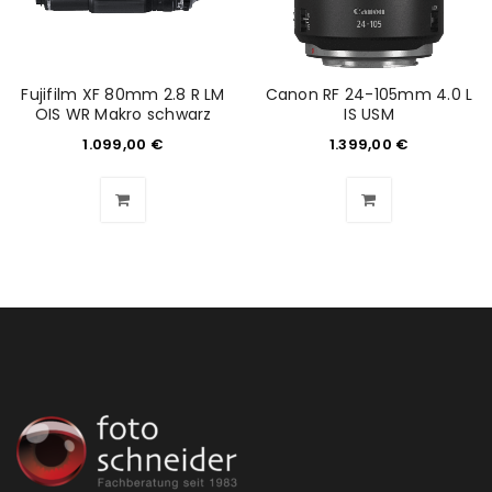
Please select all the ways you would like to hear from
us
Ich stimme zu
Fujifilm XF 80mm 2.8 R LM
Canon RF 24-105mm 4.0 L
OIS WR Makro schwarz
IS USM
Ja, ich möchte ein Kundenkonto eröffnen und
1.099,00
€
1.399,00
€
akzeptiere die
Datenschutzerklärung
.
*
REGISTRIEREN