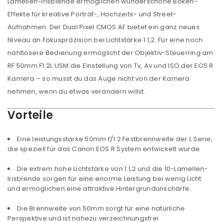
Lamellen-Irisblende ermöglichen wunderschöne Bokeh-
Effekte für kreative Porträt-, Hochzeits- und Street-
Aufnahmen. Der Dual Pixel CMOS AF bietet ein ganz neues
Niveau an Fokuspräzision bei Lichtstärke 1:1,2. Für eine noch
nahtlosere Bedienung ermöglicht der Objektiv-Steuerring am
RF 50mm F1.2L USM die Einstellung von Tv, Av und ISO der EOS R
Kamera – so musst du das Auge nicht von der Kamera
nehmen, wenn du etwas verändern willst.
Vorteile
Eine leistungsstarke 50mm f/1.2 Festbrennweite der L Serie,
die speziell für das Canon EOS R System entwickelt wurde
Die extrem hohe Lichtstärke von 1:1,2 und die 10-Lamellen-
Irisblende sorgen für eine enorme Leistung bei wenig Licht
und ermöglichen eine attraktive Hintergrundunschärfe
Die Brennweite von 50mm sorgt für eine natürliche
Perspektive und ist nahezu verzeichnungsfrei