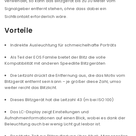
verwendet, so kann das Blitzgerät bis zu 30 Meter vom
Signalgeber entfernt stehen, ohne dass dabei ein
Sichtkontakt erforderlich wäre.
Vorteile
Indirekte Ausleuchtung für schmeichelhafte Porträts
Als Teil der EOS Familie bietet der Blitz die volle
Kompatibilität mit anderen Speedlite Blitzgeräten
Die Leitzahl drückt die Entfernung aus, die das Motiv vom
Blitzgerät entfernt sein kann – je größer diese Zahl, umso
weiter reicht das Blitzlicht.
Dieses Blitzgerät hat die Leitzahl 43 (m bei ISO 100)
Das LC-Display zeigt Einstellungen und
Aufnahmeinformationen auf einen Blick, wobei es dank der
Beleuchtung auch bei wenig Licht gut lesbar ist.