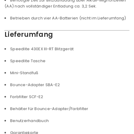
Benötigte Zeit zur Blitzaufladung über Alkali-Mignonzellen
(AA) nach vollständiger Entladung ca. 3,2 Sek.
Betrieben durch vier AA-Batterien (nicht im Lieferumfang)
Lieferumfang
Speedlite 430EX III-RT Blitzgerät
Speedlite Tasche
Mini-Standfuß
Bounce-Adapter SBA-E2
Farbfilter SCF-E2
Behälter für Bounce-Adapter/Farbfilter
Benutzerhandbuch
Garantiekarte