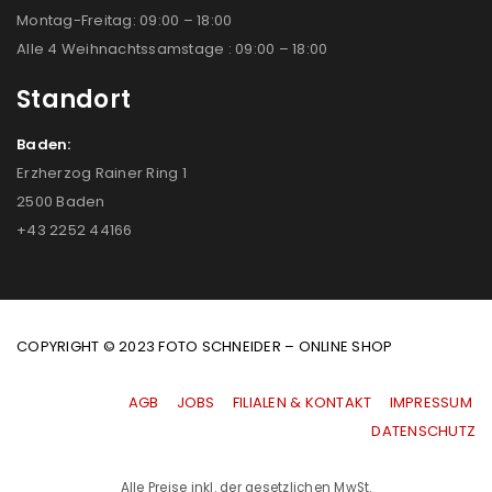
Montag-Freitag: 09:00 – 18:00
Alle 4 Weihnachtssamstage : 09:00 – 18:00
Standort
Baden:
Erzherzog Rainer Ring 1
2500 Baden
+43 2252 44166
COPYRIGHT © 2023 FOTO SCHNEIDER – ONLINE SHOP
AGB
|
JOBS
|
FILIALEN & KONTAKT
|
IMPRESSUM
|
DATENSCHUTZ
Alle Preise inkl. der gesetzlichen MwSt.