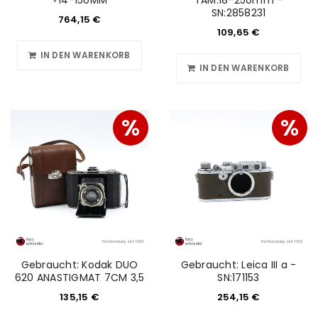
+14-150MM
TAM.18-250mm -
SN:2858231
764,15
€
109,65
€
IN DEN WARENKORB
IN DEN WARENKORB
%
%
Gebraucht: Kodak DUO
Gebraucht: Leica III a -
620 ANASTIGMAT 7CM 3,5
SN:171153
135,15
€
254,15
€