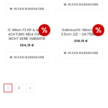
IN DEN WARENKORB
IN DEN WARENKORB
%
%
G: Nikon F3 HP & MD-4
Gebraucht: Nikon F2 &
ACHTUNG MD4 FUNCT
3.5cm 2,8 - SN:7158824
NICHT KEINE GARANTIE
339,15
€
254,15
€
IN DEN WARENKORB
IN DEN WARENKORB
1
2