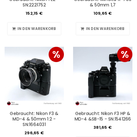
SN:2221752
& 50mm 1,7
152,15
€
109,65
€
IN DEN WARENKORB
IN DEN WARENKORB
%
%
Gebraucht: Nikon F3 &
Gebraucht: Nikon F3 HP &
MD-4 & 50mm 1:2 -
MD-4 &SB-15 - SN:1541266
SN:1664031
381,65
€
296,65
€