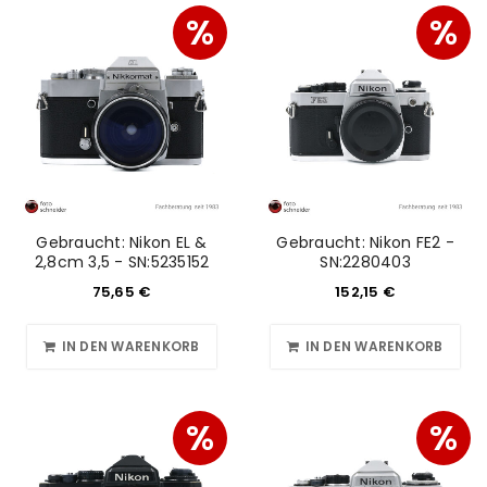
%
%
ANMELDEN
Benutzername oder E-Mail-Adresse
*
Gebraucht: Nikon EL &
Gebraucht: Nikon FE2 -
2,8cm 3,5 - SN:5235152
SN:2280403
Passwort
*
75,65
€
152,15
€
IN DEN WARENKORB
IN DEN WARENKORB
Anmeldeformular geschützt durch
WP Captcha
%
%
Angemeldet bleiben
ANMELDEN