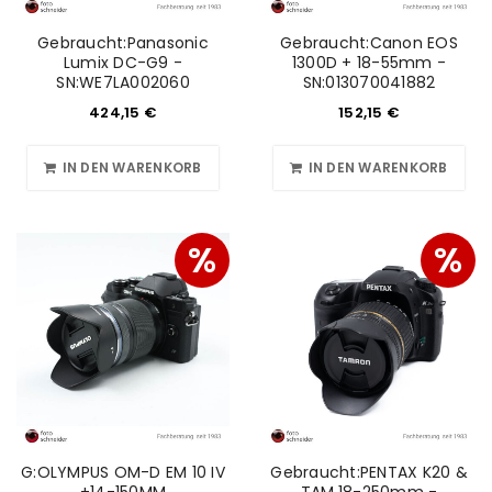
Gebraucht:Panasonic
Gebraucht:Canon EOS
Lumix DC-G9 -
1300D + 18-55mm -
SN:WE7LA002060
SN:013070041882
424,15
€
152,15
€
IN DEN WARENKORB
IN DEN WARENKORB
%
%
G:OLYMPUS OM-D EM 10 IV
Gebraucht:PENTAX K20 &