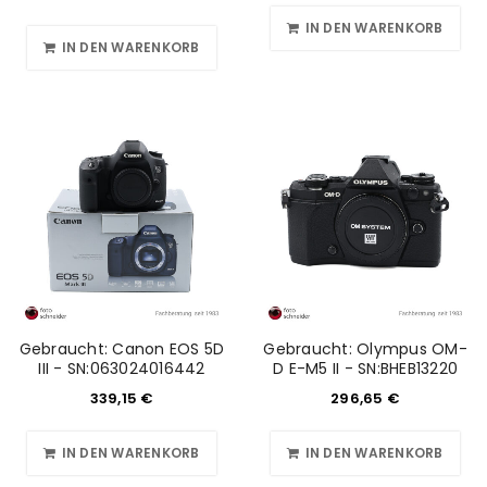
IN DEN WARENKORB
IN DEN WARENKORB
Gebraucht: Canon EOS 5D
Gebraucht: Olympus OM-
III - SN:063024016442
D E-M5 II - SN:BHEB13220
339,15
€
296,65
€
IN DEN WARENKORB
IN DEN WARENKORB