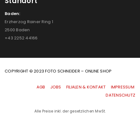
Standort
Baden:
Erzherzog Rainer Ring 1
2500 Baden
+43 2252 44166
COPYRIGHT © 2023 FOTO SCHNEIDER – ONLINE SHOP
AGB
|
JOBS
|
FILIALEN & KONTAKT
|
IMPRESSUM
|
DATENSCHUTZ
Alle Preise inkl. der gesetzlichen MwSt.