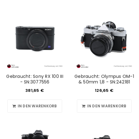
Gebraucht: Sony RX 100 III
Gebraucht: Olympus OM-1
- SN:3077556
& 50mm 1,8 - SN:242181
381,65
€
126,65
€
IN DEN WARENKORB
IN DEN WARENKORB