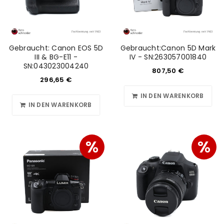
Gebraucht: Canon EOS 5D
Gebraucht:Canon 5D Mark
III & BG-E11 -
IV - SN:263057001840
SN:043023004240
807,50
€
296,65
€
IN DEN WARENKORB
IN DEN WARENKORB
%
%