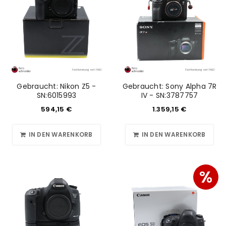
Gebraucht: Nikon Z5 -
Gebraucht: Sony Alpha 7R
SN:6015993
IV - SN:3787757
594,15
€
1.359,15
€
IN DEN WARENKORB
IN DEN WARENKORB
%