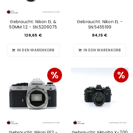
Ja, ich möchte ein Kundenkonto eröffnen und
akzeptiere die
Datenschutzerklärung
.
*
Gebraucht: Nikon EL &
Gebraucht: Nikon EL -
REGISTRIEREN
50MM 1:2 - SN:5206075
SN:5455199
126,65
€
84,15
€
IN DEN WARENKORB
IN DEN WARENKORB
%
%
Gebraucht: Nikon FE2 -
Gebraucht: Minolta X-700