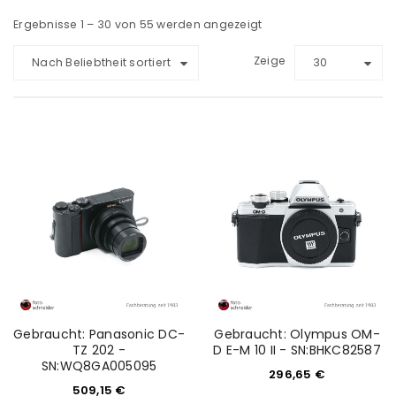
Ergebnisse 1 – 30 von 55 werden angezeigt
Zeige
Nach Beliebtheit sortiert
30
Gebraucht: Panasonic DC-
Gebraucht: Olympus OM-
TZ 202 -
D E-M 10 II - SN:BHKC82587
SN:WQ8GA005095
296,65
€
509,15
€