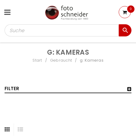
0
G: KAMERAS
Start
Gebraucht
g: Kameras
/
/
FILTER