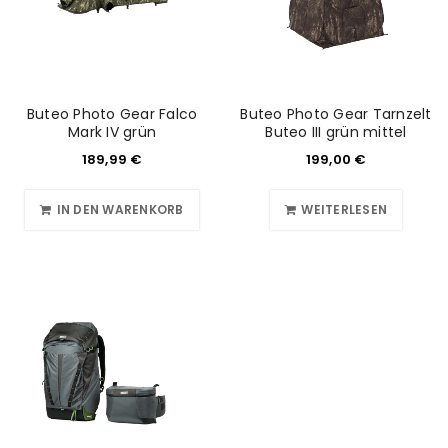
Buteo Photo Gear Falco
Buteo Photo Gear Tarnzelt
Mark IV grün
Buteo III grün mittel
189,99
€
199,00
€
IN DEN WARENKORB
WEITERLESEN
ANMELDEN
Benutzername oder E-Mail-Adresse
*
Passwort
*