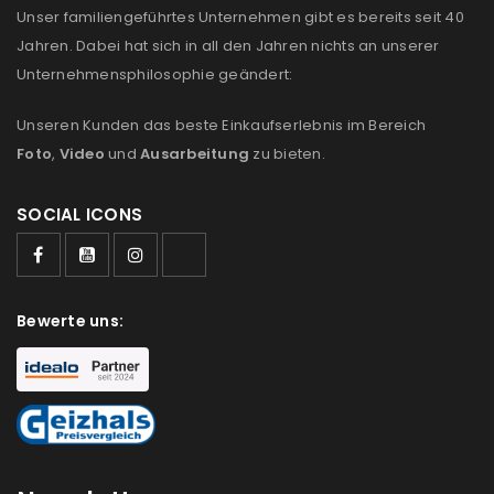
Please select all the ways you would like to hear from
Unser familiengeführtes Unternehmen gibt es bereits seit 40
us
Jahren. Dabei hat sich in all den Jahren nichts an unserer
Unternehmensphilosophie geändert:
Ich stimme zu
Unseren Kunden das beste Einkaufserlebnis im Bereich
Ja, ich möchte ein Kundenkonto eröffnen und
Foto
,
Video
und
Ausarbeitung
zu bieten.
akzeptiere die
Datenschutzerklärung
.
*
SOCIAL ICONS
REGISTRIEREN
Bewerte uns: