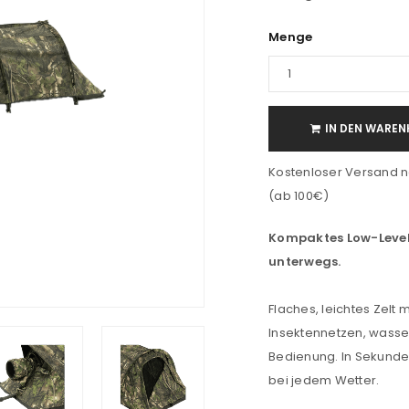
Menge
IN DEN WAREN
Kostenloser Versand n
(ab 100€)
Kompaktes Low-Level
unterwegs.
Flaches, leichtes Zelt m
Insektennetzen, wass
Bedienung. In Sekunden
bei jedem Wetter.