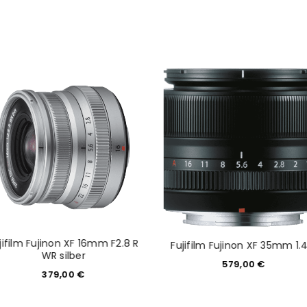
jifilm Fujinon XF 16mm F2.8 R
Fujifilm Fujinon XF 35mm 1.4
WR silber
579,00
€
379,00
€