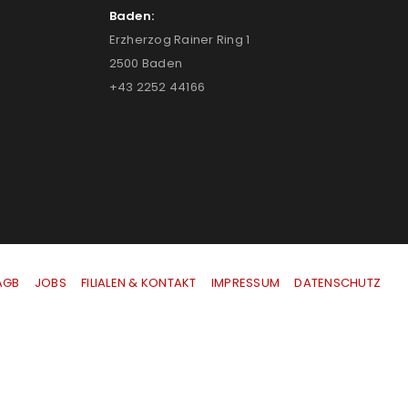
Baden:
Erzherzog Rainer Ring 1
2500 Baden
+43 2252 44166
AGB
|
JOBS
|
FILIALEN & KONTAKT
|
IMPRESSUM
|
DATENSCHUTZ