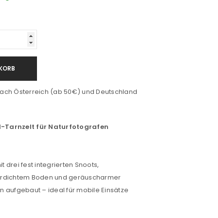
KORB
ach Österreich (ab 50€) und Deutschland
-Tarnzelt für Naturfotografen
it drei fest integrierten Snoots,
erdichtem Boden und geräuscharmer
 aufgebaut – ideal für mobile Einsätze