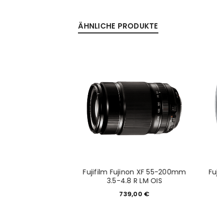
ÄHNLICHE PRODUKTE
8-135mm f/3.5-5.6 R
Fujifilm Fujinon XF 55-200mm
Fu
 OIS WR
3.5-4.8 R LM OIS
49,00
€
739,00
€