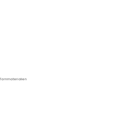
e Tarnmaterialien
euen Passworts wird an deine E-