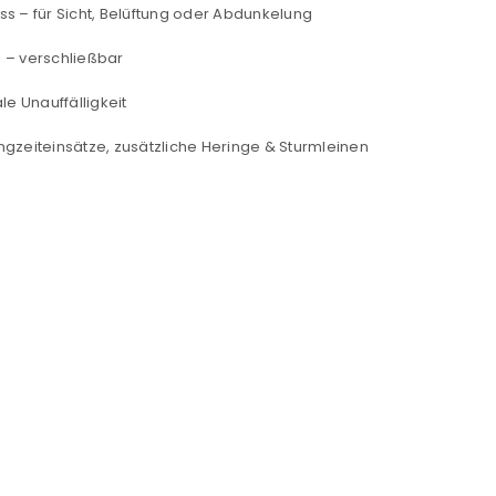
ss – für Sicht, Belüftung oder Abdunkelung
NEWSLETTER ABONNIEREN
 – verschließbar
tzt durch
WP Captcha
Please select all the ways you 
e Unauffälligkeit
Angemeldet bleiben
Ich stimme zu
angzeiteinsätze, zusätzliche Heringe & Sturmleinen
Ja, ich möchte ein Kunden
Datenschutzerklärung
.
*
REGISTRIEREN