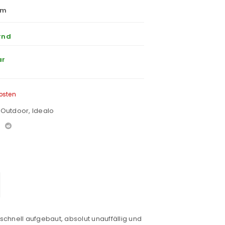
cm
rnd
ar
osten
& Outdoor
,
Idealo
chnell aufgebaut, absolut unauffällig und