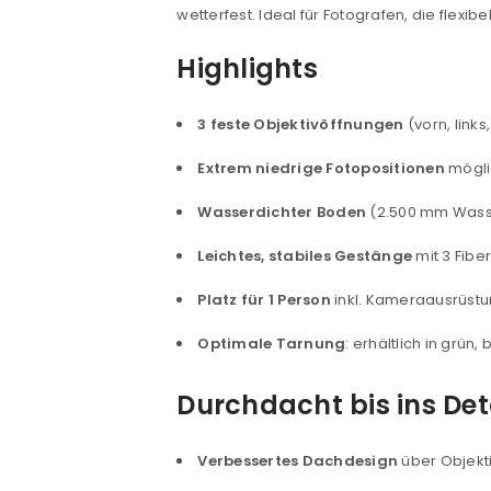
wetterfest. Ideal für Fotografen, die flexib
Highlights
3 feste Objektivöffnungen
(vorn, links
Extrem niedrige Fotopositionen
mögli
Wasserdichter Boden
(2.500 mm Wasser
Leichtes, stabiles Gestänge
mit 3 Fibe
Platz für 1 Person
inkl. Kameraausrüstu
ANMELDEN
Optimale Tarnung
: erhältlich in grün
Benutzername oder E-Mail-Adre
Durchdacht bis ins Det
Passwort
*
Verbessertes Dachdesign
über Objekti