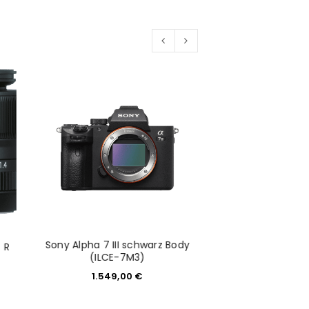
Sony Alpha 7 III schwarz Body
Fujinon XF 100-
 R
(ILCE-7M3)
R LM OIS WR inkl.
1.549,00
€
2.099,