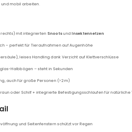
el und mobil arbeiten.
, rechts) mit integrierten
Snoots
und
Insektennetzen
ch – perfekt für Tieraufnahmen auf Augenhöhe
säule), leises Handling dank Verzicht auf Klettverschlüsse
rglas-Halbbögen – steht in Sekunden
ng, auch für große Personen (>2 m)
REGISTRIEREN
, braun oder Schilf + integrierte Befestigungsschlaufen für natürlich
sse
*
E-Mail-Adresse
*
ail
Ein Link zum Erstellen eines n
vöffnung und Seitenfenstern schützt vor Regen
Mail-Adresse gesendet.