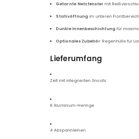
Getarnte Netzfenster
mit Reißverschlu
Stativöffnung
im unteren Frontbereich
Anmeldeformular geschü
Dunkle Innenbeschichtung
für maximal
ANMELDEN
Optionales Zubehör
: Regenhülle für L
PASSWORT VERGESSEN?
Lieferumfang
Zelt mit integrierten Snoots
8 Aluminium-Heringe
4 Abspannleinen