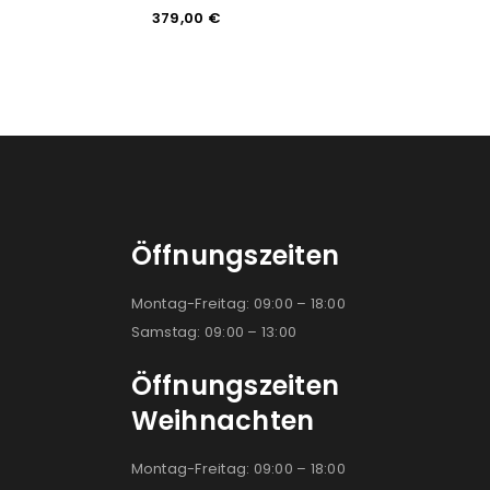
Camouf
379,00
€
60,4
Öffnungszeiten
Montag-Freitag: 09:00 – 18:00
Samstag: 09:00 – 13:00
Öffnungszeiten
Weihnachten
Montag-Freitag: 09:00 – 18:00