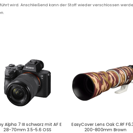
eführt wird. Anschließend kann der Stoff wieder verschlossen wer
Datenschutzerklärung
.
*
en.
REGISTRIEREN
y Alpha 7 III schwarz mit AF E
EasyCover Lens Oak C.RF F6.
28-70mm 3.5-5.6 OSS
200-800mm Brown