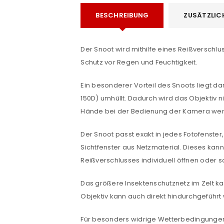
BESCHREIBUNG
ZUSÄTZLIC
ANMELDEN
Der Snoot wird mithilfe eines Reißverschl
Schutz vor Regen und Feuchtigkeit.
Benutzername oder E-Mail-Adre
Ein besonderer Vorteil des Snoots liegt da
150D) umhüllt. Dadurch wird das Objektiv n
Hände bei der Bedienung der Kamera weni
Passwort
*
Der Snoot passt exakt in jedes Fotofenster,
Sichtfenster aus Netzmaterial. Dieses kann
Reißverschlusses individuell öffnen oder s
Anmeldeformular geschü
Das größere Insektenschutznetz im Zelt k
ANMELDEN
Objektiv kann auch direkt hindurchgeführt
PASSWORT VERGESSEN?
Für besonders widrige Wetterbedingungen s