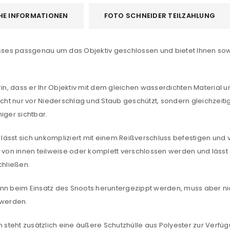
HE INFORMATIONEN
FOTO SCHNEIDER TEILZAHLUNG
REGISTRIEREN
usses passgenau um das Objektiv geschlossen und bietet Ihnen sow
sse
*
E-Mail-Adresse
*
rin, dass er Ihr Objektiv mit dem gleichen wasserdichten Material 
icht nur vor Niederschlag und Staub geschützt, sondern gleichzeiti
ger sichtbar.
Ein Link zum Erstellen eines n
Mail-Adresse gesendet.
 lässt sich unkompliziert mit einem Reißverschluss befestigen und v
 von innen teilweise oder komplett verschlossen werden und lässt s
NEWSLETTER ABONNIEREN
chließen.
tzt durch
WP Captcha
Please select all the ways you 
ann beim Einsatz des Snoots heruntergezippt werden, muss aber n
Angemeldet bleiben
 werden.
Ich stimme zu
teht zusätzlich eine äußere Schutzhülle aus Polyester zur Verfüg
Ja, ich möchte ein Kunden