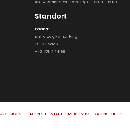
Alle 4 Weihnachtssamstage : 09:00 – 18:00
Standort
Baden:
Erzherzog Rainer Ring 1
2500 Baden
+43 2252 44166
AGB
|
JOBS
|
FILIALEN & KONTAKT
|
IMPRESSUM
|
DATENSCHUTZ