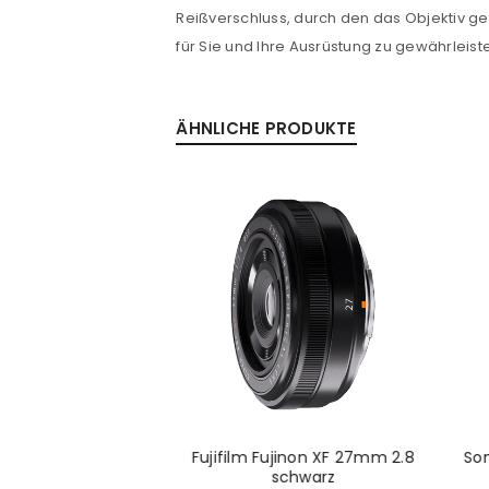
Reißverschluss, durch den das Objektiv g
für Sie und Ihre Ausrüstung zu gewährleist
ÄHNLICHE PRODUKTE
00-400mm 4.5-5.6
Fujifilm Fujinon XF 27mm 2.8
Son
inkl. 1.4x Telekon
schwarz