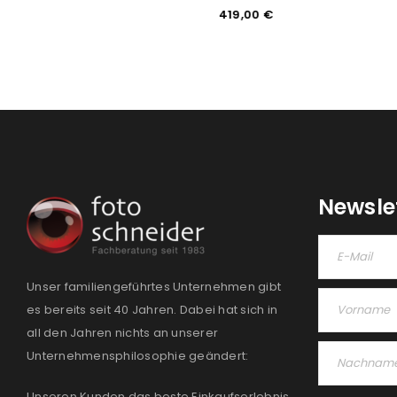
099,00
€
419,00
€
Newsle
Unser familiengeführtes Unternehmen gibt
es bereits seit 40 Jahren. Dabei hat sich in
all den Jahren nichts an unserer
Unternehmensphilosophie geändert:
Unseren Kunden das beste Einkaufserlebnis