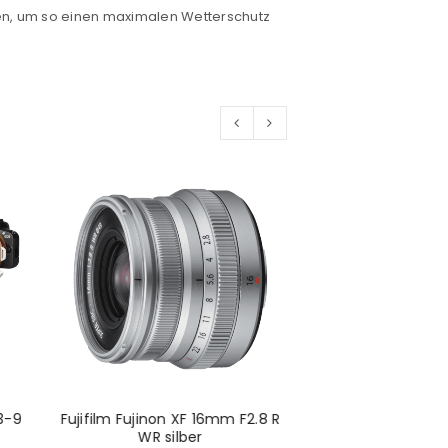
den, um so einen maximalen Wetterschutz
3-9
Fujifilm Fujinon XF 16mm F2.8 R
EasyCover Lens 
WR silber
RF 200-800m