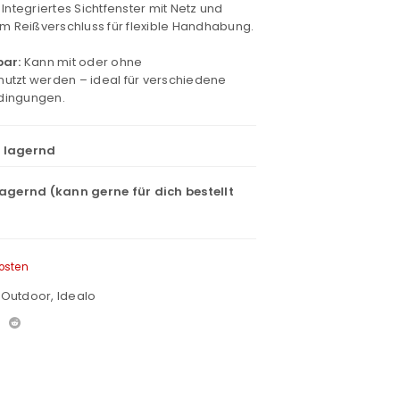
Integriertes Sichtfenster mit Netz und
rem Reißverschluss für flexible Handhabung.
bar:
Kann mit oder ohne
nutzt werden – ideal für verschiedene
dingungen.
t lagernd
lagernd (kann gerne für dich bestellt
osten
& Outdoor
,
Idealo