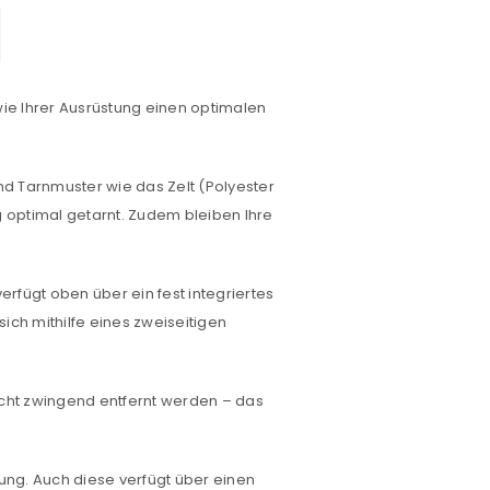
ie Ihrer Ausrüstung einen optimalen
und Tarnmuster wie das Zelt (Polyester
g optimal getarnt. Zudem bleiben Ihre
euen Passworts wird an deine E-
erfügt oben über ein fest integriertes
ich mithilfe eines zweiseitigen
would like to hear from us
icht zwingend entfernt werden – das
ung. Auch diese verfügt über einen
konto eröffnen und akzeptiere die