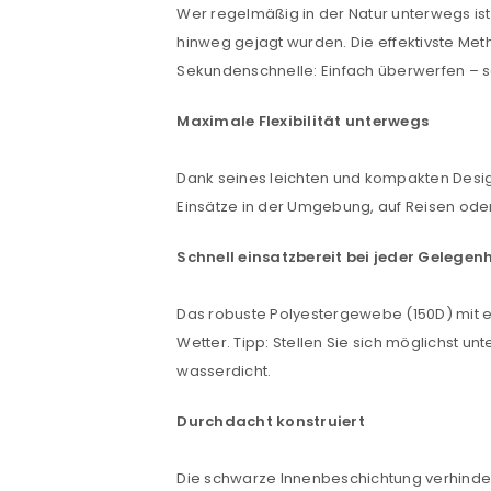
Wer regelmäßig in der Natur unterwegs ist
hinweg gejagt wurden. Die effektivste Meth
Sekundenschnelle: Einfach überwerfen – s
ANMELDEN
Maximale Flexibilität unterwegs
Benutzername oder E-Mail-Adre
Dank seines leichten und kompakten Design
Einsätze in der Umgebung, auf Reisen od
Schnell einsatzbereit bei jeder Gelegenh
Passwort
*
Das robuste Polyestergewebe (150D) mit 
Wetter. Tipp: Stellen Sie sich möglichst u
wasserdicht.
Anmeldeformular geschü
Durchdacht konstruiert
ANMELDEN
Die schwarze Innenbeschichtung verhindert 
PASSWORT VERGESSEN?