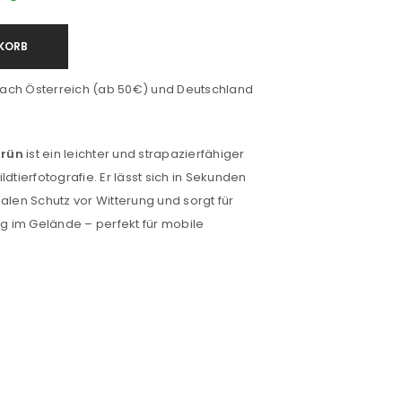
KORB
ach Österreich (ab 50€) und Deutschland
Grün
ist ein leichter und strapazierfähiger
ldtierfotografie. Er lässt sich in Sekunden
alen Schutz vor Witterung und sorgt für
 im Gelände – perfekt für mobile