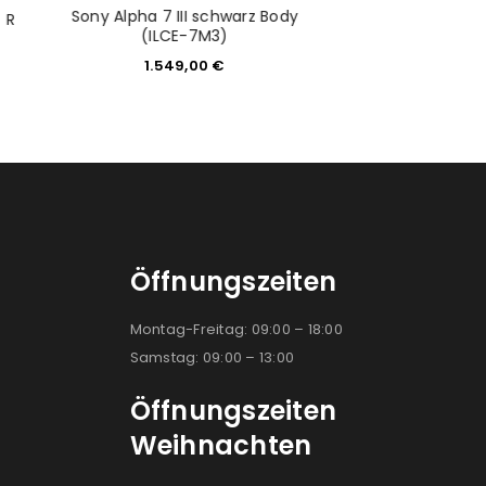
Sony Alpha 7 III schwarz Body
Fujifilm Fujinon 
 R
(ILCE-7M3)
Makr
1.549,00
€
519,0
Öffnungszeiten
Montag-Freitag: 09:00 – 18:00
Samstag: 09:00 – 13:00
Öffnungszeiten
Weihnachten