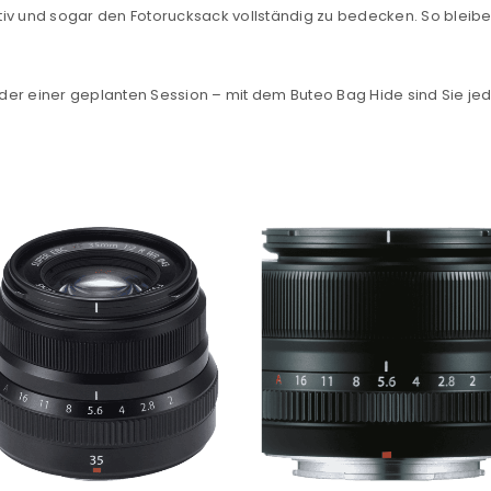
Ja, ich möchte ein Kunden
v und sogar den Fotorucksack vollständig zu bedecken. So bleiben 
Datenschutzerklärung
.
*
er einer geplanten Session – mit dem Buteo Bag Hide sind Sie jeder
REGISTRIEREN