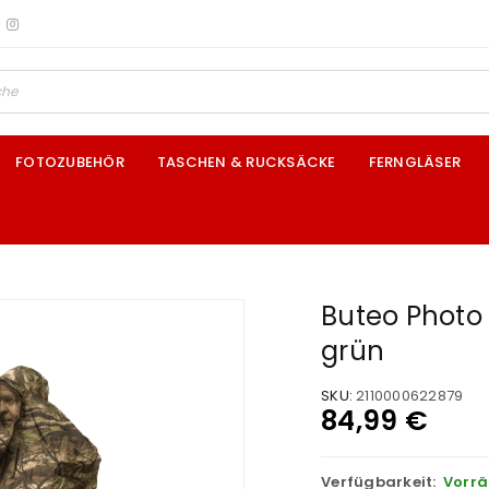
FOTOZUBEHÖR
TASCHEN & RUCKSÄCKE
FERNGLÄSER
Buteo Photo
grün
SKU:
2110000622879
84,99
€
Verfügbarkeit:
Vorrä