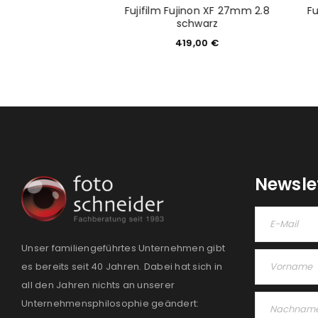
inon XF 50mm 2.0 R
Fujifilm Fujinon XF 27mm 2.8
Fu
schwarz
schwarz
39,00
€
419,00
€
Newsle
Unser familiengeführtes Unternehmen gibt
es bereits seit 40 Jahren. Dabei hat sich in
all den Jahren nichts an unserer
Unternehmensphilosophie geändert: