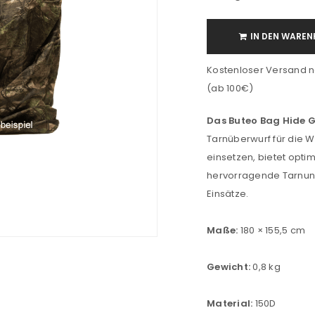
IN DEN WAREN
Kostenloser Versand n
(ab 100€)
Das Buteo Bag Hide 
Tarnüberwurf für die Wi
einsetzen, bietet optim
hervorragende Tarnung
Einsätze.
Maße:
180 × 155,5 cm
Gewicht:
0,8 kg
Material:
150D