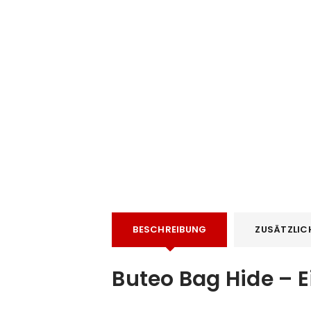
e
BESCHREIBUNG
ZUSÄTZLIC
Buteo Bag Hide – E