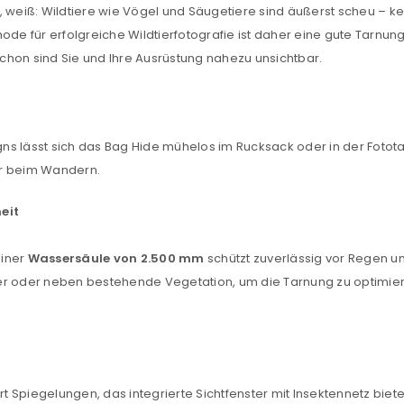
, weiß: Wildtiere wie Vögel und Säugetiere sind äußerst scheu – k
ode für erfolgreiche Wildtierfotografie ist daher eine gute Tarnun
chon sind Sie und Ihre Ausrüstung nahezu unsichtbar.
REGISTRIEREN
sse
*
E-Mail-Adresse
*
s lässt sich das Bag Hide mühelos im Rucksack oder in der Fotota
er beim Wandern.
eit
Ein Link zum Erstellen eines n
Mail-Adresse gesendet.
einer
Wassersäule von 2.500 mm
schützt zuverlässig vor Regen un
nter oder neben bestehende Vegetation, um die Tarnung zu optimieren
NEWSLETTER ABONNIEREN
tzt durch
WP Captcha
Please select all the ways you 
Angemeldet bleiben
Ich stimme zu
Spiegelungen, das integrierte Sichtfenster mit Insektennetz biete