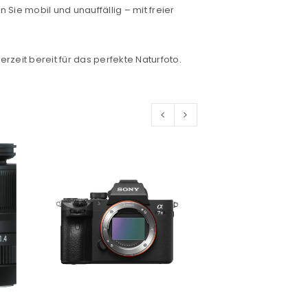
konto eröffnen und akzeptiere die
Sie mobil und unauffällig – mit freier
zeit bereit für das perfekte Naturfoto.