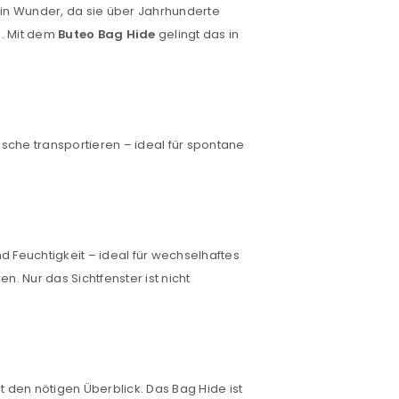
ein Wunder, da sie über Jahrhunderte
g. Mit dem
Buteo Bag Hide
gelingt das in
sche transportieren – ideal für spontane
euen Passworts wird an deine E-
d Feuchtigkeit – ideal für wechselhaftes
. Nur das Sichtfenster ist nicht
would like to hear from us
t den nötigen Überblick. Das Bag Hide ist