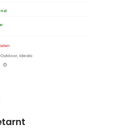
rnd
ar
osten
& Outdoor
,
Idealo
etarnt