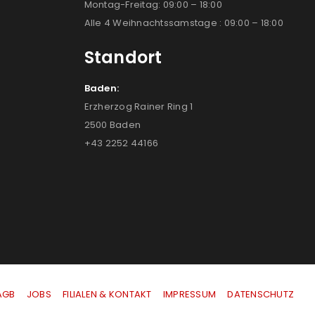
Montag-Freitag: 09:00 – 18:00
Alle 4 Weihnachtssamstage : 09:00 – 18:00
Standort
Baden:
Erzherzog Rainer Ring 1
2500 Baden
+43 2252 44166
AGB
|
JOBS
|
FILIALEN & KONTAKT
|
IMPRESSUM
|
DATENSCHUTZ