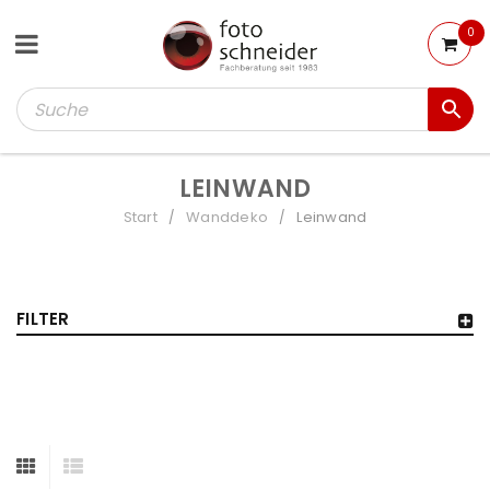
0
LEINWAND
Start
Wanddeko
Leinwand
/
/
FILTER