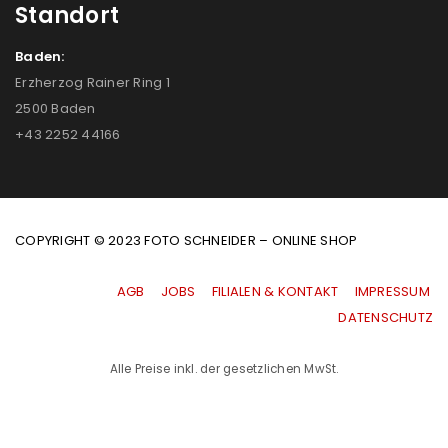
Standort
Baden:
Erzherzog Rainer Ring 1
2500 Baden
+43 2252 44166
COPYRIGHT © 2023 FOTO SCHNEIDER – ONLINE SHOP
AGB
|
JOBS
|
FILIALEN & KONTAKT
|
IMPRESSUM
|
DATENSCHUTZ
Alle Preise inkl. der gesetzlichen MwSt.