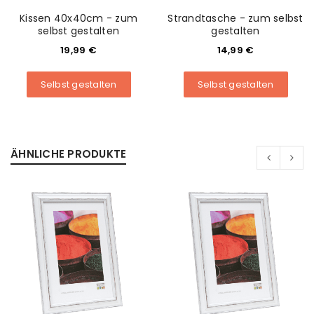
Kissen 40x40cm - zum
Strandtasche - zum selbst
selbst gestalten
gestalten
19,99
€
14,99
€
Selbst gestalten
Selbst gestalten
ANMELDEN
ÄHNLICHE PRODUKTE
Benutzername oder E-Mail-Adresse
*
Passwort
*