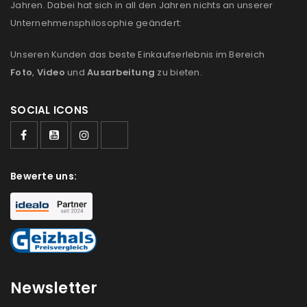
Jahren. Dabei hat sich in all den Jahren nichts an unserer
us
Unternehmensphilosophie geändert:
Ich stimme zu
Unseren Kunden das beste Einkaufserlebnis im Bereich
Ja, ich möchte ein Kundenkonto eröffnen und
Foto
,
Video
und
Ausarbeitung
zu bieten.
akzeptiere die
Datenschutzerklärung
.
*
SOCIAL ICONS
REGISTRIEREN
Bewerte uns:
Newsletter