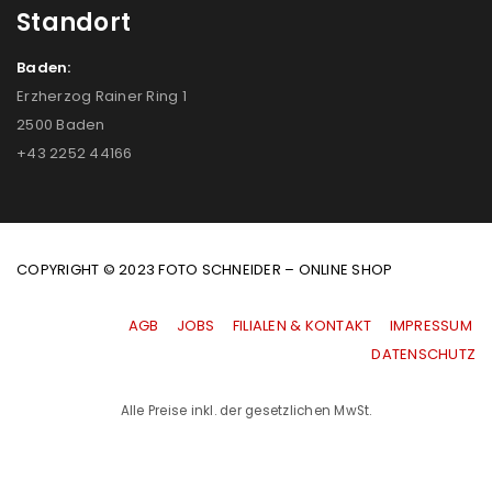
Standort
Baden:
Erzherzog Rainer Ring 1
2500 Baden
+43 2252 44166
COPYRIGHT © 2023 FOTO SCHNEIDER – ONLINE SHOP
AGB
|
JOBS
|
FILIALEN & KONTAKT
|
IMPRESSUM
|
DATENSCHUTZ
Alle Preise inkl. der gesetzlichen MwSt.