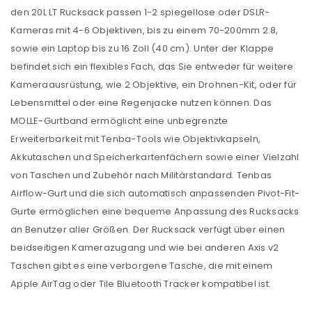
den 20L LT Rucksack passen 1-2 spiegellose oder DSLR-
Kameras mit 4-6 Objektiven, bis zu einem 70-200mm 2.8,
sowie ein Laptop bis zu 16 Zoll (40 cm). Unter der Klappe
befindet sich ein flexibles Fach, das Sie entweder für weitere
Kameraausrüstung, wie 2 Objektive, ein Drohnen-Kit, oder für
Lebensmittel oder eine Regenjacke nutzen können. Das
MOLLE-Gurtband ermöglicht eine unbegrenzte
Erweiterbarkeit mit Tenba-Tools wie Objektivkapseln,
Akkutaschen und Speicherkartenfächern sowie einer Vielzahl
von Taschen und Zubehör nach Militärstandard. Tenbas
Airflow-Gurt und die sich automatisch anpassenden Pivot-Fit-
Gurte ermöglichen eine bequeme Anpassung des Rucksacks
an Benutzer aller Größen. Der Rucksack verfügt über einen
beidseitigen Kamerazugang und wie bei anderen Axis v2
Taschen gibt es eine verborgene Tasche, die mit einem
Apple AirTag oder Tile Bluetooth Tracker kompatibel ist.