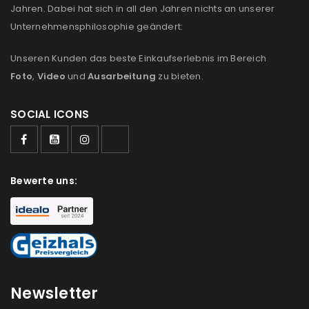
Jahren. Dabei hat sich in all den Jahren nichts an unserer
us
Unternehmensphilosophie geändert:
Ich stimme zu
Unseren Kunden das beste Einkaufserlebnis im Bereich
Ja, ich möchte ein Kundenkonto eröffnen und
Foto
,
Video
und
Ausarbeitung
zu bieten.
akzeptiere die
Datenschutzerklärung
.
*
SOCIAL ICONS
REGISTRIEREN
Bewerte uns:
Newsletter