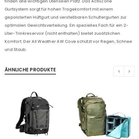
finden alle wichtigen Utensilien Platz. Das ActivZone
Gurtsystem sorgt für hohen Tragekomfort mit einem
gepolsterten Hüftgurt und verstellbaren Schultergurten zur
optimalen Gewichtsverteilung. Ein spezielles Fach für ein 2-
Liter-Trinkreservoir (nicht enthalten) bietet zusätzlichen
Komfort. Der All Weather AW Cove schützt vor Regen, Schnee
und Staub.
ANMELDEN
ÄHNLICHE PRODUKTE
Benutzername oder E-Mail-Adresse
*
Passwort
*