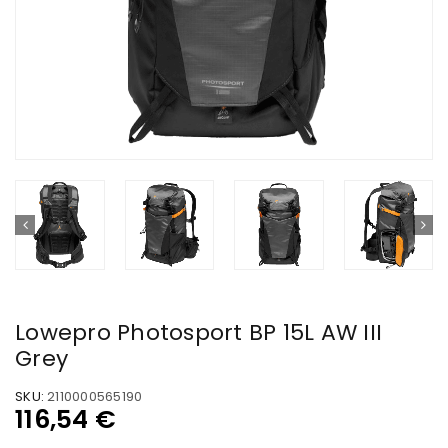
Lowepro Photosport BP 15L AW III
Grey
SKU:
2110000565190
116,54
€