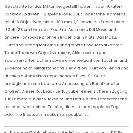
Geschichte für das Militär hergestellt haben. In den 16-Liter-
Rucksack passen 1-2 spiegellose, DSLR- oder Cine-Kameras
mit 4-6 Objektiven, bis zu 300 mm 2,8, sowie ein Tablet bis zu
11 Zoll (28 cm) wie das iPad Pro. Auch eine DJI Mavic und
andere kompakte Drohnen finden darin Platz. Das MOLLE-
Gurtband ermöglicht eine unbegrenzte Erweiterbarkeit mit
Tenba Tools wie Objektivkapseln, Akkutaschen und
Speicherkartenfächern sowie einer Vielzahl von Taschen und
Zubehör nach Militärstandard. Der Airflow-Gurt von Tenba und
die sich automatisch anpassenden Pivot-Fit-Gurte
ermöglichen eine bequeme Anpassung an Benutzer aller
Größen. Dieser Rucksack verfügt über einen sicheren Zugang
zur Kamera auf der Rückseite und ist die erste Kameratasche
mit einer versteckten Tasche, die mit einem Apple AirTag
oder Tile Bluetooth Tracker kompatibel ist.
Kamera-/Tablet-Kapazität – 1-2 spiegellose oder DSLR-