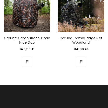
REGISTRIEREN
E-Mail-Adresse
*
Ein Link zum Erstellen eines neuen Passworts wird an
Caruba Camouflage Chair
Caruba Camouflage Net
Hide Duo
Woodland
deine E-Mail-Adresse gesendet.
149,90
€
34,99
€
NEWSLETTER ABONNIEREN
Please select all the ways you would like to hear from
us
Ich stimme zu
Ja, ich möchte ein Kundenkonto eröffnen und
akzeptiere die
Datenschutzerklärung
.
*