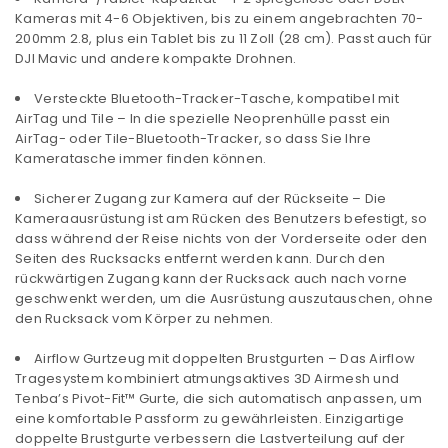
Kameras mit 4-6 Objektiven, bis zu einem angebrachten 70-
200mm 2.8, plus ein Tablet bis zu 11 Zoll (28 cm). Passt auch für
DJI Mavic und andere kompakte Drohnen.
Versteckte Bluetooth-Tracker-Tasche, kompatibel mit
AirTag und Tile – In die spezielle Neoprenhülle passt ein
AirTag- oder Tile-Bluetooth-Tracker, so dass Sie Ihre
Kameratasche immer finden können.
Sicherer Zugang zur Kamera auf der Rückseite – Die
Kameraausrüstung ist am Rücken des Benutzers befestigt, so
dass während der Reise nichts von der Vorderseite oder den
Seiten des Rucksacks entfernt werden kann. Durch den
rückwärtigen Zugang kann der Rucksack auch nach vorne
geschwenkt werden, um die Ausrüstung auszutauschen, ohne
den Rucksack vom Körper zu nehmen.
Airflow Gurtzeug mit doppelten Brustgurten – Das Airflow
Tragesystem kombiniert atmungsaktives 3D Airmesh und
Tenba’s Pivot-Fit™ Gurte, die sich automatisch anpassen, um
eine komfortable Passform zu gewährleisten. Einzigartige
doppelte Brustgurte verbessern die Lastverteilung auf der