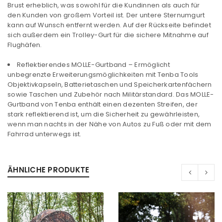
Brust erheblich, was sowohl für die Kundinnen als auch für
den Kunden von großem Vorteil ist. Der untere Sternumgurt
ANMELDEN
kann auf Wunsch entfernt werden. Auf der Rückseite befindet
sich außerdem ein Trolley-Gurt für die sichere Mitnahme auf
Flughäfen.
Benutzername oder E-Mail-Adresse
*
Reflektierendes MOLLE-Gurtband – Ermöglicht
unbegrenzte Erweiterungsmöglichkeiten mit Tenba Tools
Objektivkapseln, Batterietaschen und Speicherkartenfächern
Passwort
*
sowie Taschen und Zubehör nach Militärstandard. Das MOLLE-
Gurtband von Tenba enthält einen dezenten Streifen, der
stark reflektierend ist, um die Sicherheit zu gewährleisten,
wenn man nachts in der Nähe von Autos zu Fuß oder mit dem
Fahrrad unterwegs ist.
Anmeldeformular geschützt durch
WP Captcha
Angemeldet bleiben
ANMELDEN
ÄHNLICHE PRODUKTE
PASSWORT VERGESSEN?