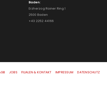
Baden:
Erzherzog Rainer Ring 1
2500 Baden
+43 2252 44166
AGB
|
JOBS
|
FILIALEN & KONTAKT
|
IMPRESSUM
|
DATENSCHUTZ