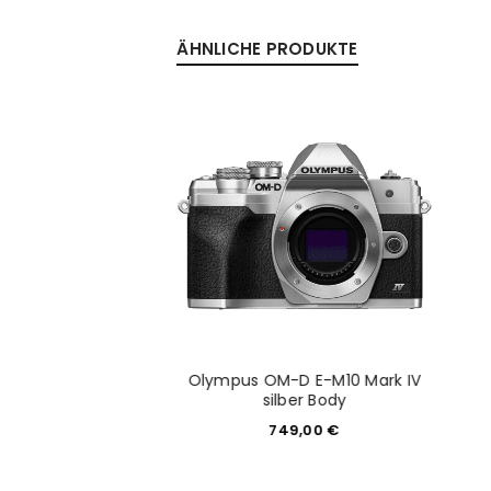
ÄHNLICHE PRODUKTE
II schwarz mit AF E
Olympus OM-D E-M10 Mark IV
 3.5-5.6 OSS
silber Body
749,00
€
749,00
€