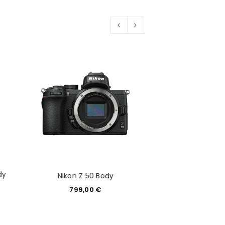
dy
Nikon Z 50 Body
Sony Alpha 7R 
799,00
€
3.399,