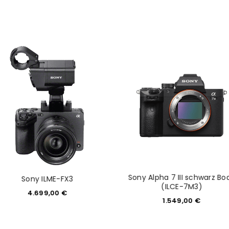
REGISTRIEREN
Sony Alpha 7 III schwarz Bo
Sony ILME-FX3
(ILCE-7M3)
4.699,00
€
1.549,00
€