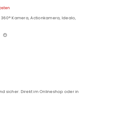
osten
,
360° Kamera
,
Actionkamera
,
Idealo
,
nd sicher. Direkt im Onlineshop oder in