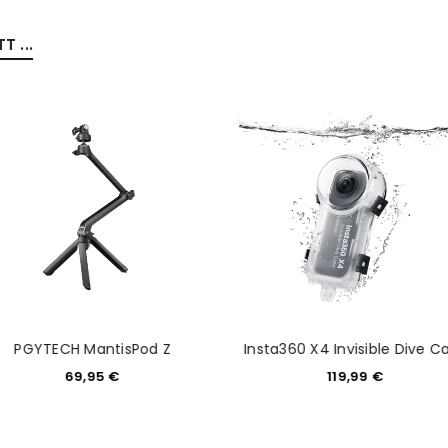
 ...
REGISTRIEREN
sse
*
E-Mail-Adresse
*
Ein Link zum Erstellen eines n
Mail-Adresse gesendet.
NEWSLETTER ABONNIEREN
tzt durch
WP Captcha
Please select all the ways you 
Angemeldet bleiben
Ich stimme zu
PGYTECH MantisPod Z
Insta360 X4 Invisible Dive C
69,95
€
119,99
€
Ja, ich möchte ein Kunden
Datenschutzerklärung
.
*