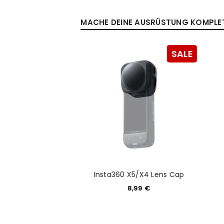
MACHE DEINE AUSRÜSTUNG KOMPLETT
ANMELDEN
Benutzername oder E-Mail-Adre
SALE
Passwort
*
Anmeldeformular geschü
ANMELDEN
pod Mount Adapter
Insta360 X5/X4 Lens Cap
6,95
€
8,99
€
PASSWORT VERGESSEN?