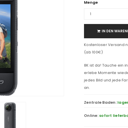
Menge
IN DEN WAREN
Kostenloser Versand n
(ab 100€)
8K ist da! Tauche ein i
erlebe Momente wieder,
jedes Bild und jede F
an.
Zentrale Baden:
lage
Online:
sofort lieferb