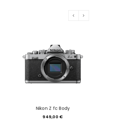
Sony Alpha 7 III s
Nikon Z fc Body
28-70mm 3.5
949,00
€
1.749,