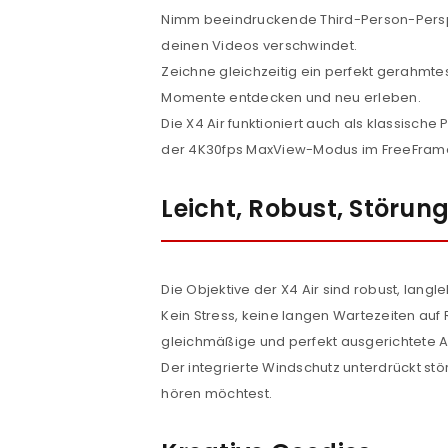
Nimm beeindruckende Third-Person-Perspe
deinen Videos verschwindet.
ANMELDEN
Zeichne gleichzeitig ein perfekt gerahmte
Momente entdecken und neu erleben.
Benutzername oder E-Mail-Adre
Die X4 Air funktioniert auch als klassisch
der 4K30fps MaxView-Modus im FreeFrame-
Passwort
*
Leicht, Robust, Störung
Anmeldeformular geschü
Die Objektive der X4 Air sind robust, lan
Kein Stress, keine langen Wartezeiten auf
ANMELDEN
gleichmäßige und perfekt ausgerichtete 
Der integrierte Windschutz unterdrückt s
PASSWORT VERGESSEN?
hören möchtest.