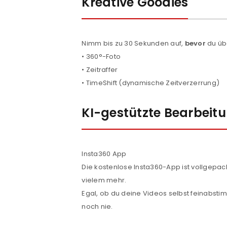
Kreative Goodies
Nimm bis zu 30 Sekunden auf,
bevor
du üb
• 360°-Foto
• Zeitraffer
• TimeShift (dynamische Zeitverzerrung)
KI-gestützte Bearbeit
Insta360 App
Die kostenlose Insta360-App ist vollgepa
vielem mehr.
Egal, ob du deine Videos selbst feinabstim
noch nie.