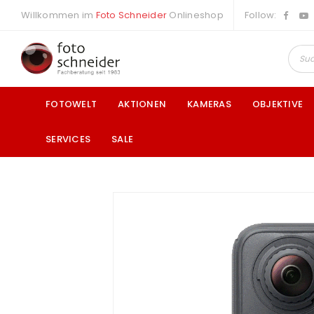
Willkommen im
Foto Schneider
Onlineshop
Follow:
FOTOWELT
AKTIONEN
KAMERAS
OBJEKTIVE
SERVICES
SALE
a