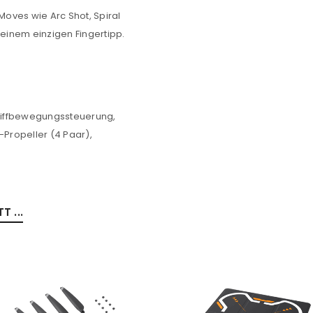
Moves wie Arc Shot, Spiral
 einem einzigen Fingertipp.
Griffbewegungssteuerung,
-Propeller (4 Paar),
 ...