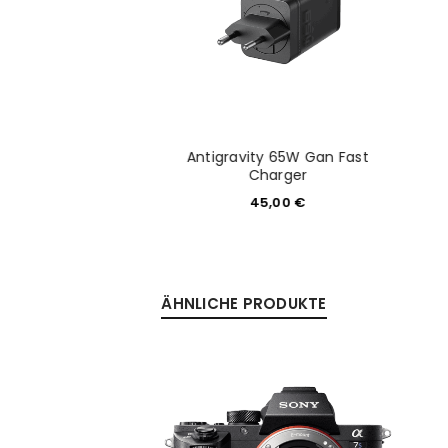
ity Vision -3D
Antigravity 65W Gan Fast
tive Lenses
Charger
5,00
€
45,00
€
ÄHNLICHE PRODUKTE