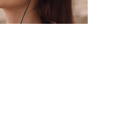
would like to hear from us
konto eröffnen und akzeptiere die