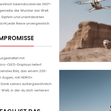
e wirklich beeindruckende 360°-
 genieße die Wunder der Welt.
 Gipfeln und unentdeckten
cht jede Reise unvergesslich.
OMPROMISSE
sgestattet mit
ro-OLED-Displays liefert
endes Bild, das einem 200-
en Augen, mit HDR10+
e. Dank seines außergewöhnlich
 Welt, in der du dich verlieren