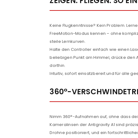
ZEIGEN. FLIEGEN. SO EI
Keine Flugkenntnisse? Kein Problem. Lerne
FreeMotion-Modus kennen – ohne kompliz
steile Lernkurven.
Halte den Controller einfach wie einen Las
beliebigen Punkt am Himmel, drücke den Au
dorthin.
Intuitiv, sofort einsatzbereit und für alle ge
ANMELDEN
360°-VERSCHWINDETR
Benutzername oder E-Mail-Adre
Nimm 360°-Aufnahmen auf, ohne dass deine
Passwort
*
Kameralinsen der Antigravity A1 sind präz
Drohne positioniert, und ein fortschrittliche