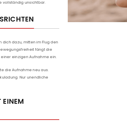
NEWSLETTER ABONNIEREN
 vollständig unsichtbar.
tzt durch
WP Captcha
Please select all the ways you 
USRICHTEN
Angemeldet bleiben
Ich stimme zu
Ja, ich möchte ein Kunden
ich dazu, mitten im Flug den
Datenschutzerklärung
.
*
 Bewegungsfreiheit fängt die
n einer einzigen Aufnahme ein.
REGISTRIEREN
hte die Aufnahme neu aus.
kuladung. Nur unendliche
 EINEM