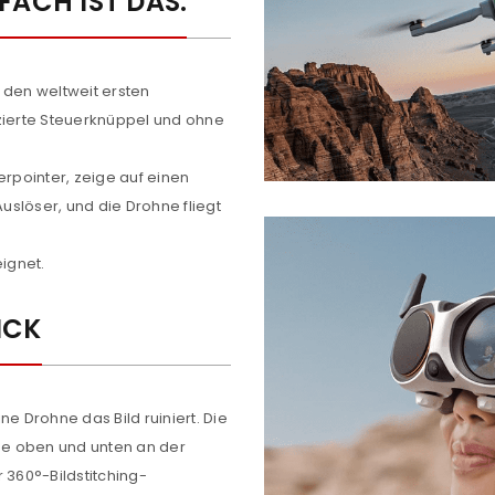
NFACH IST DAS.
 den weltweit ersten
ierte Steuerknüppel und ohne
erpointer, zeige auf einen
slöser, und die Drohne fliegt
eignet.
REGISTRIEREN
ICK
sse
*
E-Mail-Adresse
*
 Drohne das Bild ruiniert. Die
Ein Link zum Erstellen eines n
ise oben und unten an der
Mail-Adresse gesendet.
r 360°-Bildstitching-