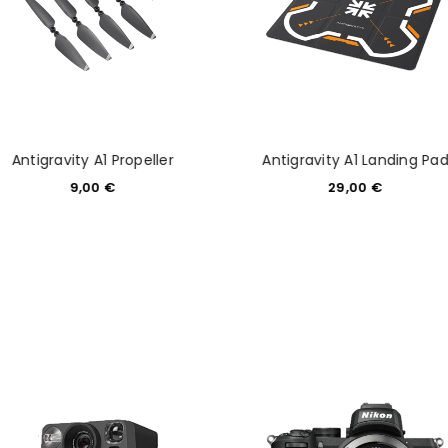
Antigravity A1 Propeller
Antigravity A1 Landing Pa
9,00
€
29,00
€