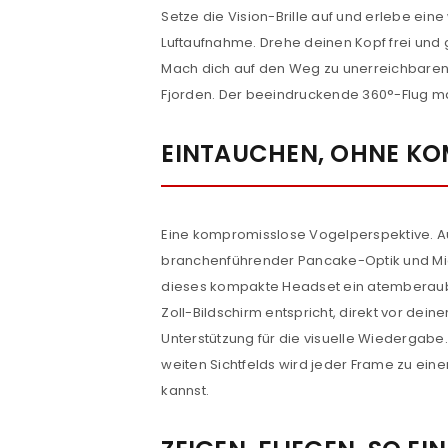
Setze die Vision-Brille auf und erlebe ein
Luftaufnahme. Drehe deinen Kopf frei und
Mach dich auf den Weg zu unerreichbaren
Fjorden. Der beeindruckende 360°-Flug ma
EINTAUCHEN, OHNE K
Eine kompromisslose Vogelperspektive. Au
branchenführender Pancake-Optik und Mic
dieses kompakte Headset ein atemberaub
Zoll-Bildschirm entspricht, direkt vor dein
Unterstützung für die visuelle Wiedergab
weiten Sichtfelds wird jeder Frame zu einer
kannst.