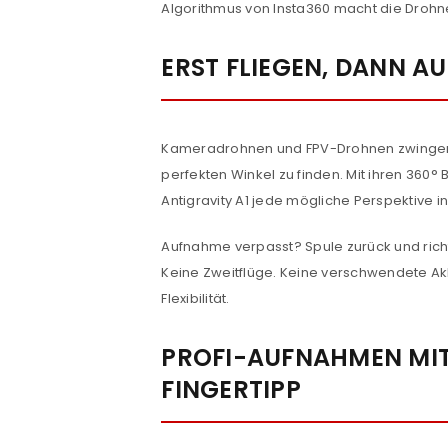
Algorithmus von Insta360 macht die Drohne
Anmeldeformular geschü
ERST FLIEGEN, DANN A
ANMELDEN
PASSWORT VERGESSEN?
Kameradrohnen und FPV-Drohnen zwingen d
perfekten Winkel zu finden. Mit ihren 360°
Antigravity A1 jede mögliche Perspektive i
Aufnahme verpasst? Spule zurück und ric
Keine Zweitflüge. Keine verschwendete Ak
Flexibilität.
PROFI-AUFNAHMEN MIT
FINGERTIPP