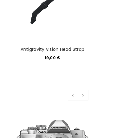
d
Antigravity Vision Head Strap
Antigravity Qu
19,00
€
59,0