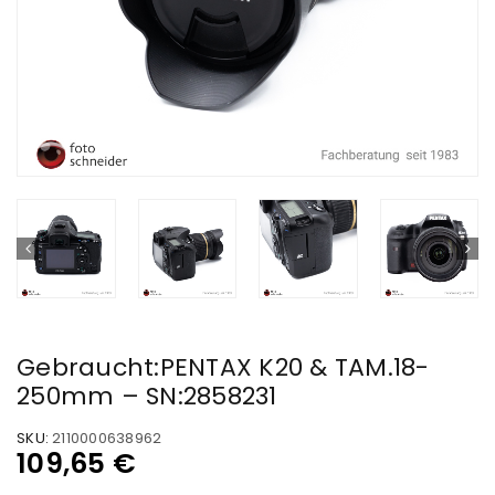
Gebraucht:PENTAX K20 & TAM.18-
250mm – SN:2858231
SKU:
2110000638962
109,65
€