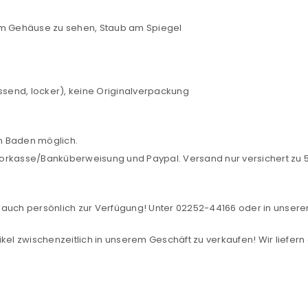
REGISTRIEREN
am Gehäuse zu sehen, Staub am Spiegel
sse
*
E-Mail-Adresse
*
send, locker), keine Originalverpackung
Ein Link zum Erstellen eines n
Mail-Adresse gesendet.
in Baden möglich.
NEWSLETTER ABONNIEREN
orkasse/Banküberweisung und Paypal. Versand nur versichert zu 5,
tzt durch
WP Captcha
Please select all the ways you 
Angemeldet bleiben
auch persönlich zur Verfügung! Unter 02252-44166 oder in unserer F
Ich stimme zu
kel zwischenzeitlich in unserem Geschäft zu verkaufen! Wir liefern
Ja, ich möchte ein Kunden
Datenschutzerklärung
.
*
REGISTRIEREN