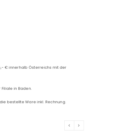
euen Passworts wird an deine E-
- € innerhalb Österreichs mit der
would like to hear from us
iliale in Baden.
 die bestellte Ware inkl. Rechnung.
konto eröffnen und akzeptiere die