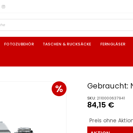
FOTOZUBEHÖR
TASCHEN & RUCKSÄCKE
FERNGLÄSER
Gebraucht: N
%
SKU:
2110000637941
84,15
€
Preis ohne Aktio