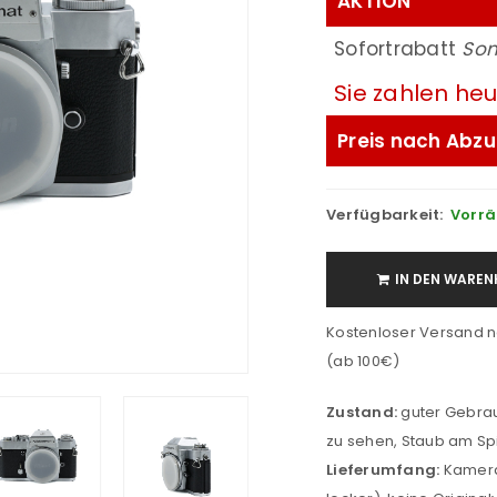
AKTION
Sofortrabatt
So
Sie zahlen he
Preis nach Abzu
Verfügbarkeit:
Vorrä
IN DEN WAREN
Kostenloser Versand n
(ab 100€)
Zustand:
guter Gebrau
zu sehen, Staub am Sp
Lieferumfang:
Kamera