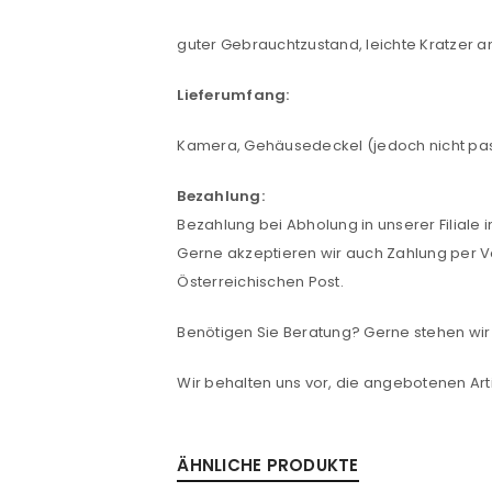
ANMELDEN
guter Gebrauchtzustand, leichte Kratzer 
Benutzername oder E-Mail-Adre
Lieferumfang:
Kamera, Gehäusedeckel (jedoch nicht pas
Passwort
*
Bezahlung:
Bezahlung bei Abholung in unserer Filiale 
Gerne akzeptieren wir auch Zahlung per V
Anmeldeformular geschü
Österreichischen Post.
ANMELDEN
Benötigen Sie Beratung? Gerne stehen wir 
Wir behalten uns vor, die angebotenen Arti
PASSWORT VERGESSEN?
ÄHNLICHE PRODUKTE