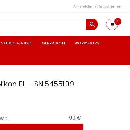
Anmelden
/
Registrieren
0
STUDIO & VIDEO
GEBRAUCHT
WORKSHOPS
ikon EL – SN:5455199
nen
99 €