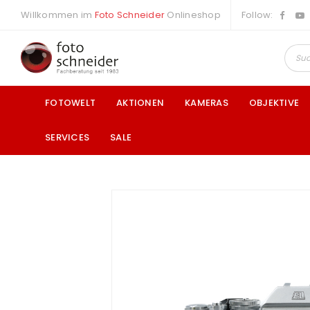
Willkommen im
Foto Schneider
Onlineshop
Follow:
FOTOWELT
AKTIONEN
KAMERAS
OBJEKTIVE
SERVICES
SALE
a