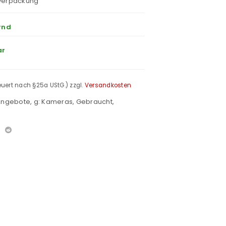
lverpackung
rnd
ar
teuert nach §25a UStG.)
zzgl.
Versandkosten
 Angebote
,
g: Kameras
,
Gebraucht
,