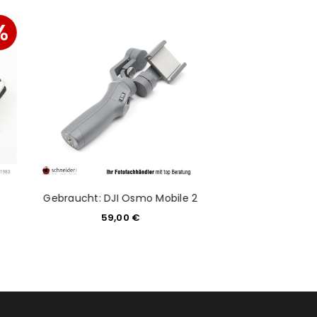
%
NiSi Filter Pou
Gebraucht: DJI Osmo Mobile 2
Filterha
59,00
€
21,99