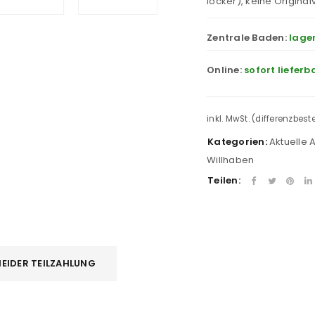
locker), keine Origina
Zentrale Baden:
lage
Online:
sofort lieferb
inkl. MwSt. (differenzbes
Kategorien:
Aktuelle
Willhaben
Teilen:
EIDER TEILZAHLUNG