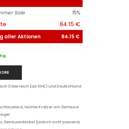
mmer Sale
15%
ute
84.15 €
g aller Aktionen
84.15 €
tig
KORB
ach Österreich (ab 50€) und Deutschland
chtzustand, leichte Kratzer am Gehäuse
iegel
, Gehäusedeckel (jedoch nicht passend,