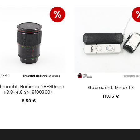
%
braucht: Hanimex 28-80mm
Gebraucht: Minox LX
F3.8-4.8 SN: 81003604
118,15
€
8,50
€