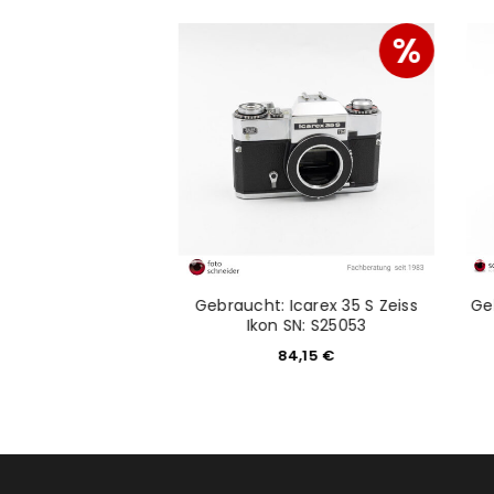
%
issin D700A+ Air 1
Gebraucht: Icarex 35 S Zeiss
Ge
 Trigger
Ikon SN: S25053
29,00
€
84,15
€