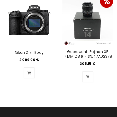
%
Gebraucht: Fujinon XF
Nikon Z 7II Body
14MM 2.8 R - SN:47A02378
2.099,00
€
305,15
€