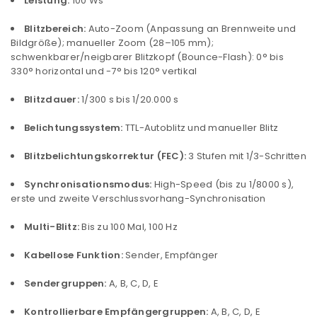
Leistung:
100 Ws
Blitzbereich:
Auto-Zoom (Anpassung an Brennweite und
Bildgröße); manueller Zoom (28–105 mm);
schwenkbarer/neigbarer Blitzkopf (Bounce-Flash): 0° bis
330° horizontal und -7° bis 120° vertikal
ANMELDEN
Blitzdauer:
1/300 s bis 1/20.000 s
Belichtungssystem:
TTL-Autoblitz und manueller Blitz
Benutzername oder E-Mail-Adresse
*
Blitzbelichtungskorrektur (FEC):
3 Stufen mit 1/3-Schritten
Synchronisationsmodus:
High-Speed (bis zu 1/8000 s),
Passwort
*
erste und zweite Verschlussvorhang-Synchronisation
Multi-Blitz:
Bis zu 100 Mal, 100 Hz
Kabellose Funktion:
Sender, Empfänger
Anmeldeformular geschützt durch
WP Captcha
Sendergruppen:
A, B, C, D, E
Angemeldet bleiben
ANMELDEN
Kontrollierbare Empfängergruppen:
A, B, C, D, E