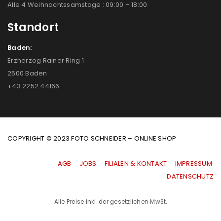
Alle 4 Weihnachtssamstage : 09:00 – 18:00
Standort
Baden:
Erzherzog Rainer Ring 1
2500 Baden
+43 2252 44166
COPYRIGHT © 2023 FOTO SCHNEIDER – ONLINE SHOP
AGB
|
JOBS
|
FILIALEN & KONTAKT
|
IMPRESSUM
|
DATENSCHUTZ
Alle Preise inkl. der gesetzlichen MwSt.