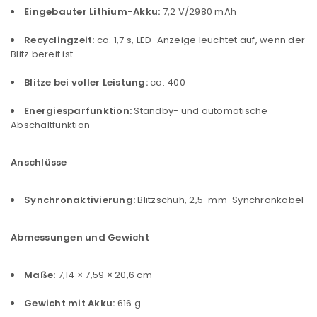
Eingebauter Lithium-Akku:
7,2 V/2980 mAh
Ja, ich möchte ein Kundenkonto eröffnen und
Recyclingzeit:
ca. 1,7 s, LED-Anzeige leuchtet auf, wenn der
akzeptiere die
Datenschutzerklärung
.
*
Blitz bereit ist
REGISTRIEREN
Blitze bei voller Leistung:
ca. 400
Energiesparfunktion:
Standby- und automatische
Abschaltfunktion
Anschlüsse
Synchronaktivierung:
Blitzschuh, 2,5-mm-Synchronkabel
Abmessungen und Gewicht
Maße:
7,14 × 7,59 × 20,6 cm
Gewicht mit Akku:
616 g