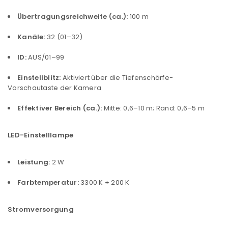
PASSWORT VERGESSEN?
Übertragungsreichweite (ca.):
100 m
Kanäle:
32 (01–32)
REGISTRIEREN
ID:
AUS/01–99
Einstellblitz:
Aktiviert über die Tiefenschärfe-
E-Mail-Adresse
*
Vorschautaste der Kamera
Effektiver Bereich (ca.):
Mitte: 0,6–10 m; Rand: 0,6–5 m
Ein Link zum Erstellen eines neuen Passworts wird an
LED-Einstelllampe
deine E-Mail-Adresse gesendet.
NEWSLETTER ABONNIEREN
Leistung:
2 W
Farbtemperatur:
3300 K ± 200 K
Please select all the ways you would like to hear from
us
Stromversorgung
Ich stimme zu