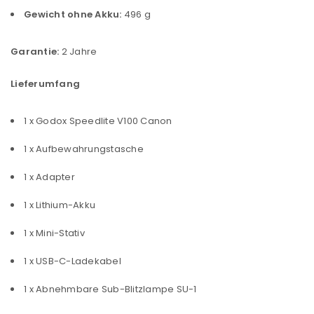
Gewicht ohne Akku:
496 g
Garantie:
2 Jahre
Lieferumfang
1 x Godox Speedlite V100 Canon
1 x Aufbewahrungstasche
1 x Adapter
1 x Lithium-Akku
1 x Mini-Stativ
1 x USB-C-Ladekabel
1 x Abnehmbare Sub-Blitzlampe SU-1