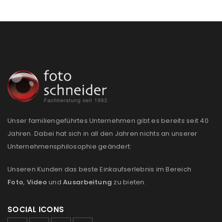
Passwort
*
Anmeldeformular geschützt durch
WP Captcha
Angemeldet bleiben
ANMELDEN
PASSWORT VERGESSEN?
Unser familiengeführtes Unternehmen gibt es bereits seit 40
Jahren. Dabei hat sich in all den Jahren nichts an unserer
Unternehmensphilosophie geändert:
REGISTRIEREN
Unseren Kunden das beste Einkaufserlebnis im Bereich
E-Mail-Adresse
*
Foto
,
Video
und
Ausarbeitung
zu bieten.
SOCIAL ICONS
Ein Link zum Erstellen eines neuen Passworts wird an