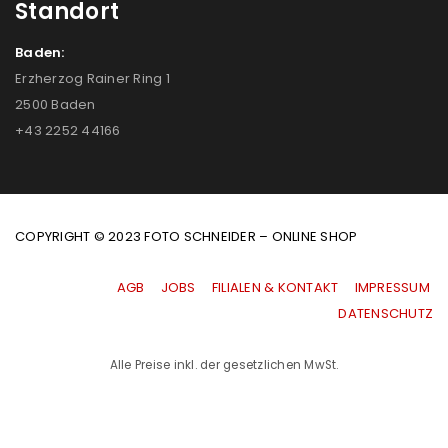
Standort
Baden:
Erzherzog Rainer Ring 1
2500 Baden
+43 2252 44166
COPYRIGHT © 2023 FOTO SCHNEIDER – ONLINE SHOP
AGB
|
JOBS
|
FILIALEN & KONTAKT
|
IMPRESSUM
|
DATENSCHUTZ
Alle Preise inkl. der gesetzlichen MwSt.