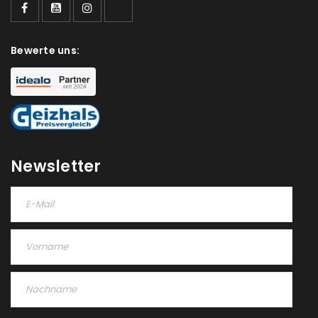
deine E-Mail-Adresse gesendet.
NEWSLETTER ABONNIEREN
Bewerte uns:
Please select all the ways you would like to hear from
us
Ich stimme zu
Newsletter
Ja, ich möchte ein Kundenkonto eröffnen und
akzeptiere die
Datenschutzerklärung
.
*
REGISTRIEREN