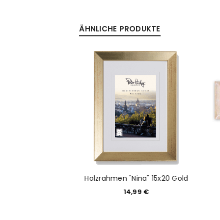
ÄHNLICHE PRODUKTE
Anmeldeformular geschü
ANMELDEN
PASSWORT VERGESSEN?
D SWEET MEMORY
Holzrahmen "Nina" 15x20 Gold
LACK 10X15
14,99
€
2,99
€