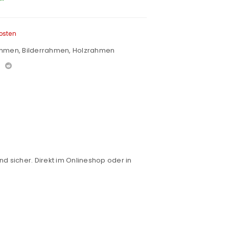
osten
ahmen
,
Bilderrahmen
,
Holzrahmen
nd sicher. Direkt im Onlineshop oder in
euen Passworts wird an deine E-