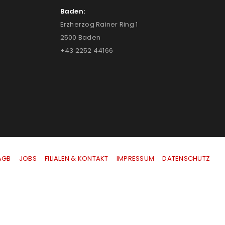
Baden:
Erzherzog Rainer Ring 1
2500 Baden
+43 2252 44166
AGB
|
JOBS
|
FILIALEN & KONTAKT
|
IMPRESSUM
|
DATENSCHUTZ