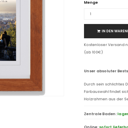
Menge
IN DEN WAREN
Kostenloser Versand n
(ab 100€)
Unser absoluter Bests
Durch sein schlichtes 
Farbauswahl findet sic
Holzrahmen aus der Ser
Zentrale Baden:
lage
Online:
sofort lieferb