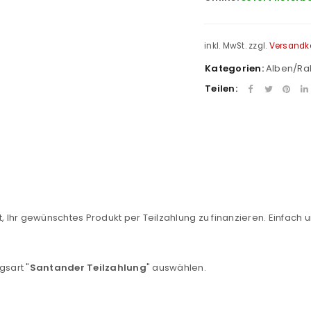
inkl. MwSt.
zzgl.
Versandk
Kategorien:
Alben/R
Teilen:
REGISTRIEREN
, Ihr gewünschtes Produkt per Teilzahlung zu finanzieren. Einfach u
sse
*
E-Mail-Adresse
*
gsart "
Santander Teilzahlung
" auswählen.
Ein Link zum Erstellen eines n
Mail-Adresse gesendet.