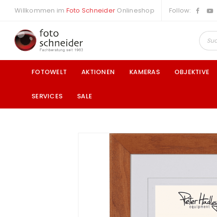
Willkommen im
Foto Schneider
Onlineshop
Follow:
FOTOWELT
AKTIONEN
KAMERAS
OBJEKTIVE
SERVICES
SALE
a