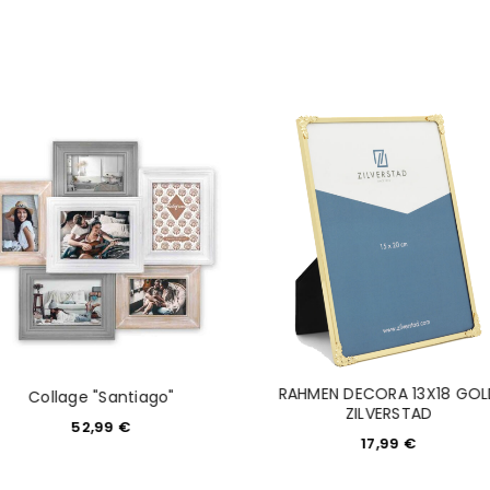
NEWSLETTER ABONNIEREN
tzt durch
WP Captcha
Please select all the ways you 
Angemeldet bleiben
Ich stimme zu
Ja, ich möchte ein Kunden
Datenschutzerklärung
.
*
REGISTRIEREN
RAHMEN DECORA 13X18 GOL
Collage "Santiago"
ZILVERSTAD
52,99
€
17,99
€