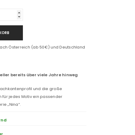
KORB
ach Österreich (ab 50€) und Deutschland
eller bereits über viele Jahre hinweg
Dachkantenprofil und die große
h für jedes Motiv ein passender
ie „Nina“.
rnd
ar