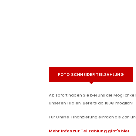
e
FOTO SCHNEIDER TEILZAHLUNG
ANMELDEN
Ab sofort haben Sie bei uns die Möglichkeit
Benutzername oder E-Mail-Adre
unseren Filialen. Bereits ab 100€ möglich!
Für Online-Finanzierung einfach als Zahlun
Passwort
*
Mehr Infos zur Teilzahlung gibt's hier