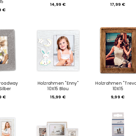
15
14,99
€
17,99
€
9
€
REGISTRIEREN
sse
*
E-Mail-Adresse
*
Ein Link zum Erstellen eines n
Mail-Adresse gesendet.
Broadway
Holzrahmen "Enny"
Holzrahmen "Trevo
Silber
10X15 Blau
10X15
NEWSLETTER ABONNIEREN
99
€
15,99
€
9,99
€
tzt durch
WP Captcha
Please select all the ways you 
Angemeldet bleiben
Ich stimme zu
Ja, ich möchte ein Kunden