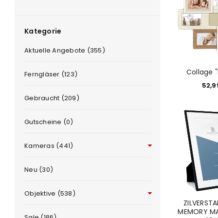
Kategorie
Aktuelle Angebote (355)
Collage "
Ferngläser (123)
52,
Gebraucht (209)
e
Gutscheine (0)
Kameras (441)
Neu (30)
Objektive (538)
ZILVERST
MEMORY MA
Sale (186)