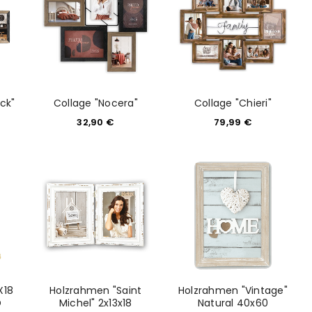
ack"
Collage "Nocera"
Collage "Chieri"
32,90
€
79,99
€
X18
Holzrahmen "Saint
Holzrahmen "Vintage"
D
Michel" 2x13x18
Natural 40x60