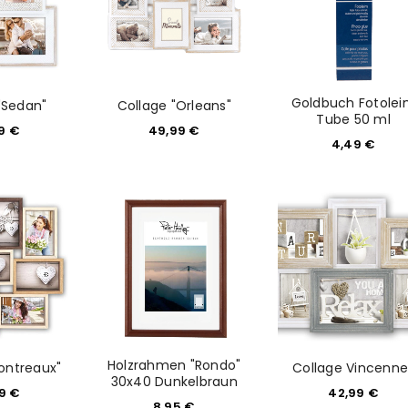
Datenschutzerklärung
.
*
REGISTRIEREN
Goldbuch Fotole
"Sedan"
Collage "Orleans"
Tube 50 ml
99
€
49,99
€
4,49
€
Holzrahmen "Rondo"
ontreaux"
Collage Vincenne
30x40 Dunkelbraun
99
€
42,99
€
8,95
€