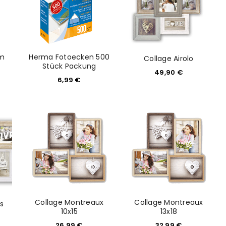
im
Herma Fotoecken 500
Collage Airolo
Stück Packung
49,90
€
6,99
€
Collage Montreaux
Collage Montreaux
s
10x15
13x18
26,99
€
32,99
€