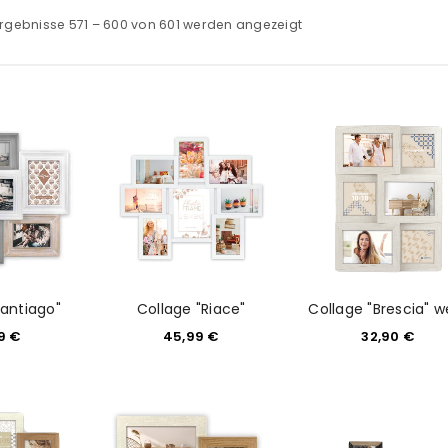
rgebnisse 571 – 600 von 601 werden angezeigt
Santiago"
Collage "Riace"
Collage "Brescia" w
99
€
45,99
€
32,90
€