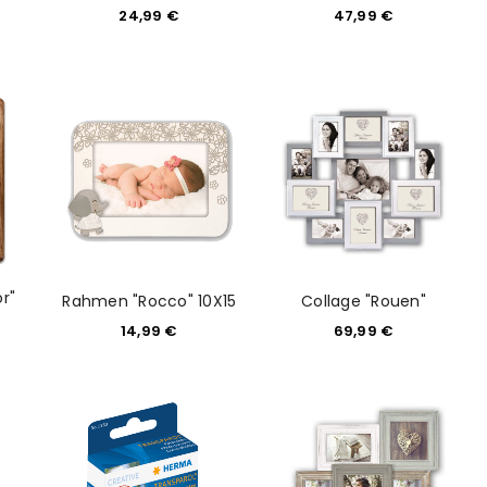
24,99
€
47,99
€
euen Passworts wird an deine E-
r"
Rahmen "Rocco" 10X15
Collage "Rouen"
14,99
€
69,99
€
would like to hear from us
konto eröffnen und akzeptiere die