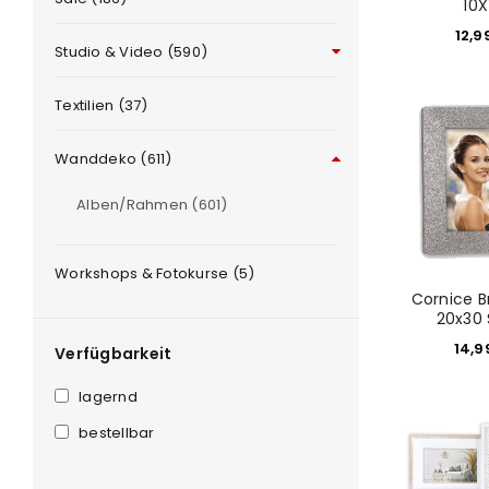
10X
12,9
Studio & Video (590)
ANMELDEN
Textilien (37)
Wanddeko (611)
Benutzername oder E-Mail-Adre
Alben/Rahmen (601)
Passwort
*
Workshops & Fotokurse (5)
Cornice 
20x30 
14,
Verfügbarkeit
Anmeldeformular geschü
lagernd
ANMELDEN
bestellbar
PASSWORT VERGESSEN?