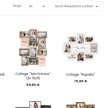
Zeige
30
Nach Beliebtheit sortiert
Collage "Montreaux"
eiß
Collage "Rapallo"
12x 10x15
79,99
€
69,90
€