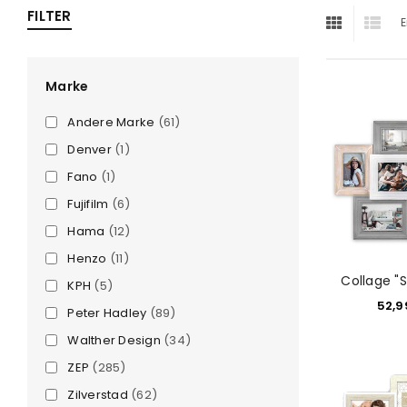
FILTER
E
ra
era
Marke
Andere Marke
(61)
amera
Denver
(1)
Fano
(1)
Fujifilm
(6)
Hama
(12)
Henzo
(11)
Collage "
KPH
(5)
52,
Peter Hadley
(89)
Walther Design
(34)
ZEP
(285)
Zilverstad
(62)