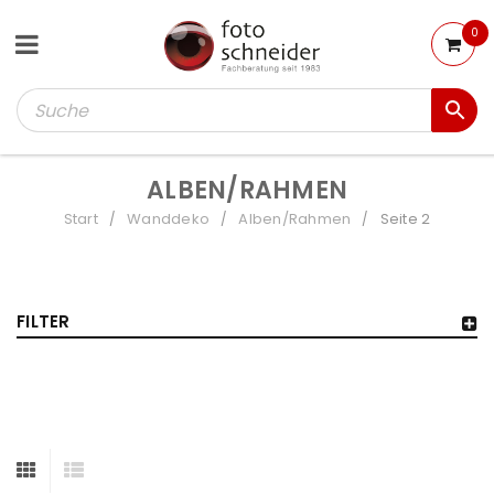
0
ALBEN/RAHMEN
Start
Wanddeko
Alben/Rahmen
Seite 2
/
/
/
FILTER