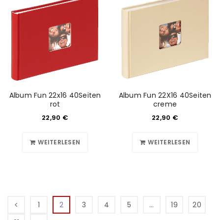
Album Fun 22x16 40Seiten
Album Fun 22X16 40Seiten
rot
creme
22,90
€
22,90
€
WEITERLESEN
WEITERLESEN
1
2
3
4
5
…
19
20