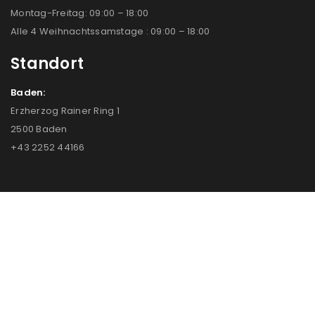
Montag-Freitag: 09:00 – 18:00
Alle 4 Weihnachtssamstage : 09:00 – 18:00
Standort
Baden:
Erzherzog Rainer Ring 1
2500 Baden
+43 2252 44166
COPYRIGHT © 2023 FOTO SCHNEIDER – ONLINE SHOP
AGB
|
JOBS
|
FILIALEN & KONTAKT
|
IMPRESSUM
|
DATENSCHUTZ
Alle Preise inkl. der gesetzlichen MwSt.