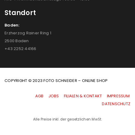
Standort
Baden:
Erzherzog Rainer Ring 1
2500 Baden
+43 2252 44166
COPYRIGHT © 2023 FOTO SCHNEIDER – ONLINE SHOP
AGB
|
JOBS
|
FILIALEN & KONTAKT
|
IMPRESSUM
|
DATENSCHUTZ
Alle Preise inkl. der gesetzlichen MwSt.