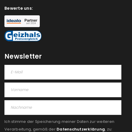
deine E-Mail-Adresse gesendet.
Bewerte uns:
NEWSLETTER ABONNIEREN
Please select all the ways you would like to hear from
us
Ich stimme zu
Newsletter
Ja, ich möchte ein Kundenkonto eröffnen und
akzeptiere die
Datenschutzerklärung
.
*
REGISTRIEREN
Ich stimme der Speicherung meiner Daten zur weiteren
Verarbeitung, gemäß der
Datenschutzerklärung
, zu: