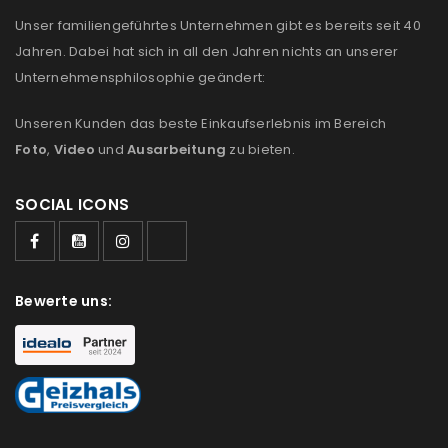
Unser familiengeführtes Unternehmen gibt es bereits seit 40
E-Mail-Adresse
*
Jahren. Dabei hat sich in all den Jahren nichts an unserer
Unternehmensphilosophie geändert:
Ein Link zum Erstellen eines neuen Passworts wird an
Unseren Kunden das beste Einkaufserlebnis im Bereich
deine E-Mail-Adresse gesendet.
Foto
,
Video
und
Ausarbeitung
zu bieten.
NEWSLETTER ABONNIEREN
SOCIAL ICONS
Please select all the ways you would like to hear from
us
Ich stimme zu
Bewerte uns:
Ja, ich möchte ein Kundenkonto eröffnen und
akzeptiere die
Datenschutzerklärung
.
*
REGISTRIEREN