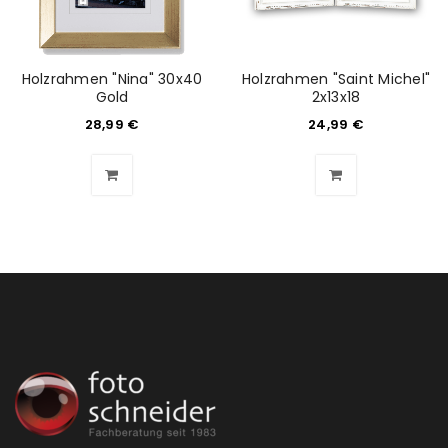
ANMELDEN
Benutzername oder E-Mail-Adresse
*
Holzrahmen "Nina" 30x40
Holzrahmen "Saint Michel"
Gold
2x13x18
28,99
€
24,99
€
Passwort
*
Anmeldeformular geschützt durch
WP Captcha
Angemeldet bleiben
ANMELDEN
PASSWORT VERGESSEN?
REGISTRIEREN