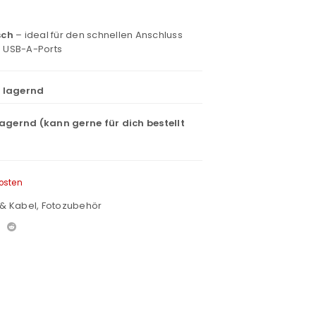
sch
– ideal für den schnellen Anschluss
 USB-A-Ports
t lagernd
lagernd (kann gerne für dich bestellt
osten
 & Kabel
,
Fotozubehör