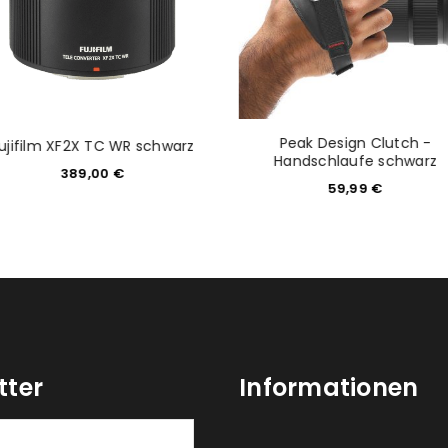
Peak Design Clutch -
ujifilm XF2X TC WR schwarz
Handschlaufe schwarz
389,00
€
59,99
€
tter
Informationen