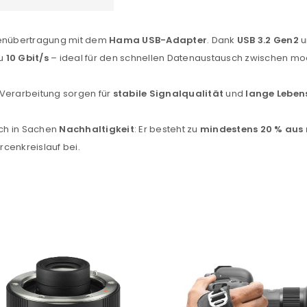
sse
*
E-Mail-Adresse
*
atenübertragung mit dem
Hama USB-Adapter
. Dank
USB 3.2 Gen2
u
zu
10 Gbit/s
– ideal für den schnellen Datenaustausch zwischen m
Ein Link zum Erstellen eines n
Mail-Adresse gesendet.
 Verarbeitung sorgen für
stabile Signalqualität
und
lange Leben
NEWSLETTER ABONNIEREN
tzt durch
WP Captcha
ch in Sachen
Nachhaltigkeit
: Er besteht zu
mindestens 20 % aus 
Please select all the ways you 
cenkreislauf bei.
Angemeldet bleiben
Ich stimme zu
Ja, ich möchte ein Kunden
Datenschutzerklärung
.
*
REGISTRIEREN