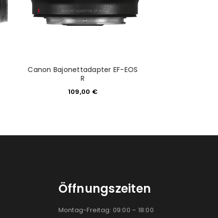
Canon Bajonettadapter EF-EOS
Peak Design S
R
69,9
109,00
€
Öffnungszeiten
Montag-Freitag: 09:00 – 18:00