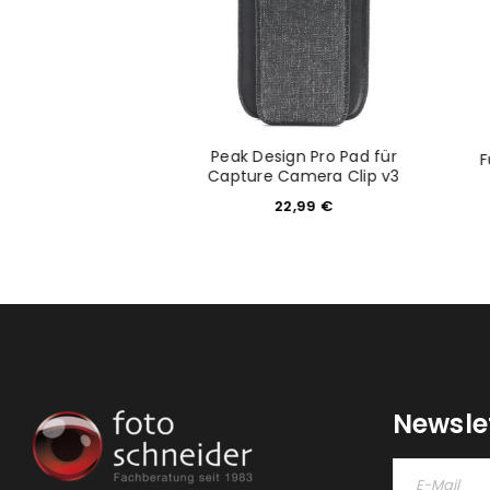
 Capture Clip V3
Peak Design Pro Pad für
F
 ohne Platte
Capture Camera Clip v3
9,99
€
22,99
€
Newsle