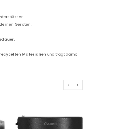
nterstützt er
odernen Geräten.
euen Passworts wird an deine E-
sdauer
.
recycelten Materialien
und trägt damit
would like to hear from us
konto eröffnen und akzeptiere die