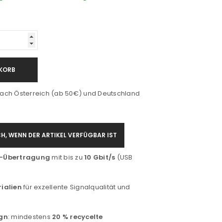
KORB
ach Österreich (ab 50€) und Deutschland
H, WENN DER ARTIKEL VERFÜGBAR IST
-Übertragung
mit bis zu
10 Gbit/s
(USB
ialien
für exzellente Signalqualität und
gn
: mindestens
20 % recycelte