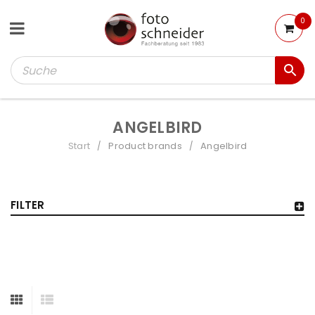
0
ANGELBIRD
Start
Product brands
Angelbird
/
/
FILTER