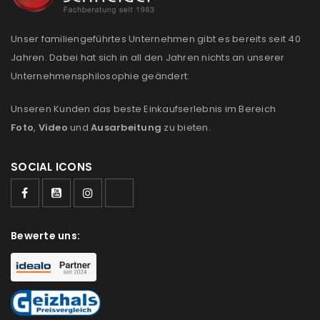
E-Mail-Adresse
*
Unser familiengeführtes Unternehmen gibt es bereits seit 40
Jahren. Dabei hat sich in all den Jahren nichts an unserer
Unternehmensphilosophie geändert:
Ein Link zum Erstellen eines neuen Passworts wird an
Unseren Kunden das beste Einkaufserlebnis im Bereich
deine E-Mail-Adresse gesendet.
Foto
,
Video
und
Ausarbeitung
zu bieten.
NEWSLETTER ABONNIEREN
SOCIAL ICONS
Please select all the ways you would like to hear from
us
Ich stimme zu
Bewerte uns:
Ja, ich möchte ein Kundenkonto eröffnen und
akzeptiere die
Datenschutzerklärung
.
*
REGISTRIEREN