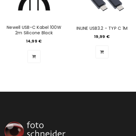
ANMELDEN
Benutzername oder E-Mail-Adresse
*
Newell USB-C Kabel 100W
INLINE USB3.2 - TYP C 1M
2m Silicone Black
19,99
€
14,99
€
Passwort
*
Anmeldeformular geschützt durch
WP Captcha
Angemeldet bleiben
ANMELDEN
PASSWORT VERGESSEN?
REGISTRIEREN