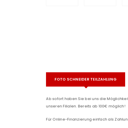
e
FOTO SCHNEIDER TEILZAHLUNG
ANMELDEN
Ab sofort haben Sie bei uns die Möglichkeit
Benutzername oder E-Mail-Adre
unseren Filialen. Bereits ab 100€ möglich!
Für Online-Finanzierung einfach als Zahlun
Passwort
*