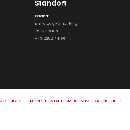
Standort
Baden:
Erzherzog Rainer Ring 1
2500 Baden
+43 2252 44166
AGB
|
JOBS
|
FILIALEN & KONTAKT
|
IMPRESSUM
|
DATENSCHUTZ