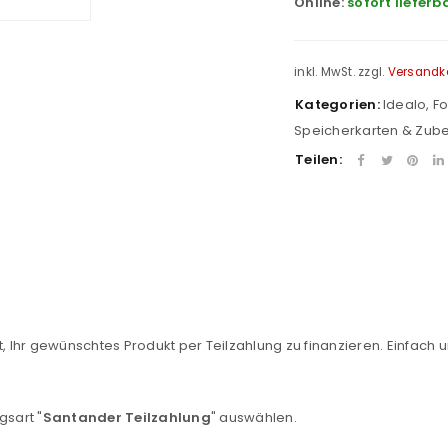
Online:
sofort lieferb
inkl. MwSt.
zzgl.
Versandk
Kategorien:
Idealo
,
F
Speicherkarten & Zub
Teilen:
REGISTRIEREN
, Ihr gewünschtes Produkt per Teilzahlung zu finanzieren. Einfach u
sse
*
E-Mail-Adresse
*
gsart "
Santander Teilzahlung
" auswählen.
Ein Link zum Erstellen eines n