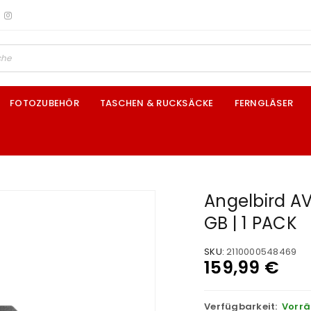
FOTOZUBEHÖR
TASCHEN & RUCKSÄCKE
FERNGLÄSER
Angelbird A
GB | 1 PACK
SKU:
2110000548469
159,99
€
Verfügbarkeit:
Vorrä