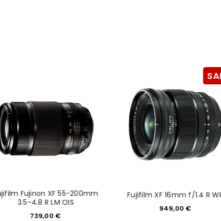
Mail-Adresse gesendet.
NEWSLETTER ABONNIEREN
tzt durch
WP Captcha
Please select all the ways you 
Angemeldet bleiben
Ich stimme zu
SA
Ja, ich möchte ein Kunden
Datenschutzerklärung
.
*
REGISTRIEREN
ujifilm Fujinon XF 55-200mm
Fujifilm XF 16mm f/1.4 R W
3.5-4.8 R LM OIS
949,00
€
739,00
€