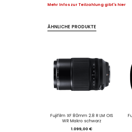
Mehr Infos zur Teilzahlung gibt's hier
Anmeldeformular geschü
ÄHNLICHE PRODUKTE
ANMELDEN
PASSWORT VERGESSEN?
non XF 16mm F2.8 R
Fujifilm XF 80mm 2.8 R LM OIS
F
schwarz
WR Makro schwarz
49,00
€
1.099,00
€