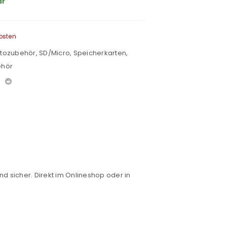
ar
osten
otozubehör
,
SD/Micro
,
Speicherkarten
,
ehör
nd sicher. Direkt im Onlineshop oder in
euen Passworts wird an deine E-