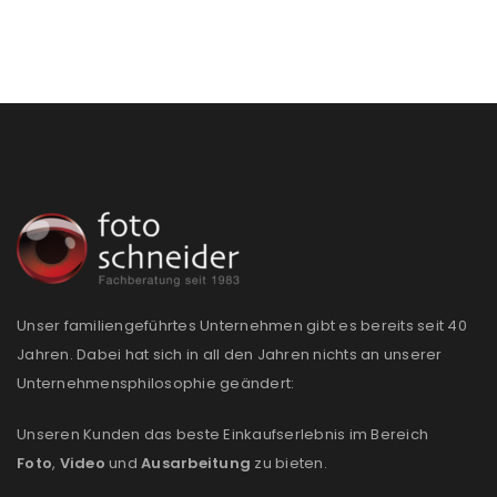
PASSWORT VERGESSEN?
REGISTRIEREN
E-Mail-Adresse
*
Ein Link zum Erstellen eines neuen Passworts wird an
deine E-Mail-Adresse gesendet.
Unser familiengeführtes Unternehmen gibt es bereits seit 40
NEWSLETTER ABONNIEREN
Jahren. Dabei hat sich in all den Jahren nichts an unserer
Unternehmensphilosophie geändert:
Please select all the ways you would like to hear from
us
Unseren Kunden das beste Einkaufserlebnis im Bereich
Foto
,
Video
und
Ausarbeitung
zu bieten.
Ich stimme zu