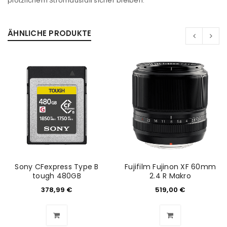
plötzlichem Stromausfall sicher bleiben.
ÄHNLICHE PRODUKTE
ANMELDEN
Benutzername oder E-Mail-Adresse
*
Passwort
*
Sony CFexpress Type B
Fujifilm Fujinon XF 60mm
tough 480GB
2.4 R Makro
378,99
€
519,00
€
Anmeldeformular geschützt durch
WP Captcha
Angemeldet bleiben
ANMELDEN