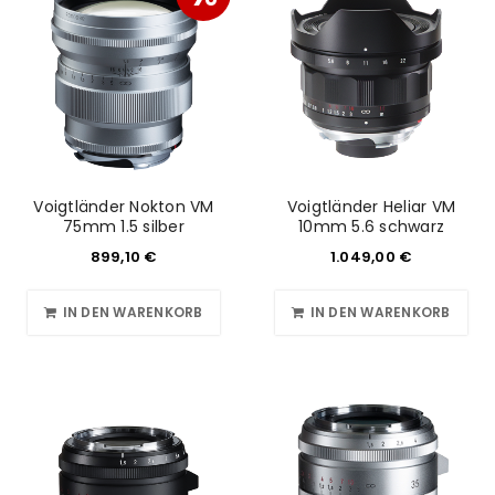
Voigtländer Nokton VM
Voigtländer Heliar VM
75mm 1.5 silber
10mm 5.6 schwarz
899,10
€
1.049,00
€
IN DEN WARENKORB
IN DEN WARENKORB