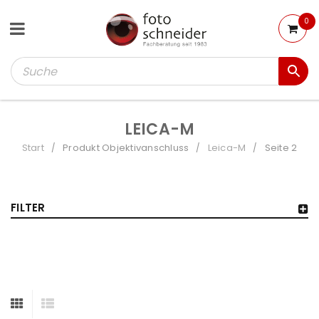
0
LEICA-M
Start
Produkt Objektivanschluss
Leica-M
Seite 2
/
/
/
FILTER