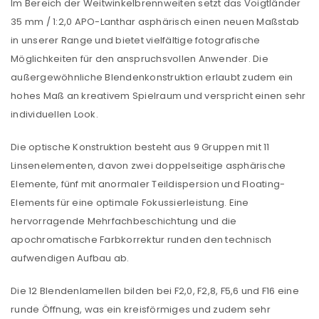
Im Bereich der Weitwinkelbrennweiten setzt das Voigtländer
35 mm / 1:2,0 APO-Lanthar asphärisch einen neuen Maßstab
in unserer Range und bietet vielfältige fotografische
Möglichkeiten für den anspruchsvollen Anwender. Die
außergewöhnliche Blendenkonstruktion erlaubt zudem ein
hohes Maß an kreativem Spielraum und verspricht einen sehr
individuellen Look.
Die optische Konstruktion besteht aus 9 Gruppen mit 11
Linsenelementen, davon zwei doppelseitige asphärische
Elemente, fünf mit anormaler Teildispersion und Floating-
Elements für eine optimale Fokussierleistung. Eine
hervorragende Mehrfachbeschichtung und die
apochromatische Farbkorrektur runden den technisch
aufwendigen Aufbau ab.
Die 12 Blendenlamellen bilden bei F2,0, F2,8, F5,6 und F16 eine
runde Öffnung, was ein kreisförmiges und zudem sehr