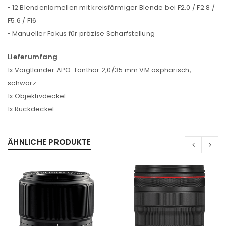
• 12 Blendenlamellen mit kreisförmiger Blende bei F2.0 / F2.8 /
ANMELDEN
F5.6 / F16
• Manueller Fokus für präzise Scharfstellung
Benutzername oder E-Mail-Adresse
*
Lieferumfang
1x Voigtländer APO-Lanthar 2,0/35 mm VM asphärisch,
Passwort
*
schwarz
1x Objektivdeckel
1x Rückdeckel
Anmeldeformular geschützt durch
WP Captcha
ÄHNLICHE PRODUKTE
Angemeldet bleiben
ANMELDEN
PASSWORT VERGESSEN?
REGISTRIEREN