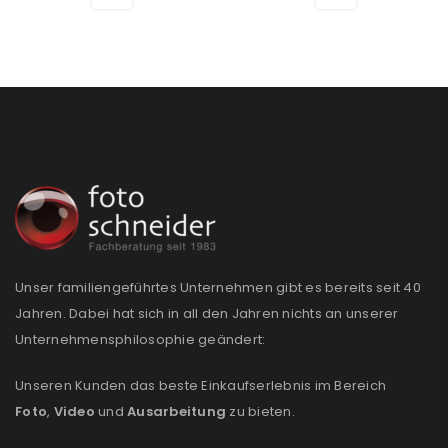
PASSWORT VERGESSEN?
REGISTRIEREN
E-Mail-Adresse
*
Ein Link zum Erstellen eines neuen Passworts wird an
deine E-Mail-Adresse gesendet.
Unser familiengeführtes Unternehmen gibt es bereits seit 40
Jahren. Dabei hat sich in all den Jahren nichts an unserer
NEWSLETTER ABONNIEREN
Unternehmensphilosophie geändert:
Please select all the ways you would like to hear from
Unseren Kunden das beste Einkaufserlebnis im Bereich
us
Foto
,
Video
und
Ausarbeitung
zu bieten.
Ich stimme zu