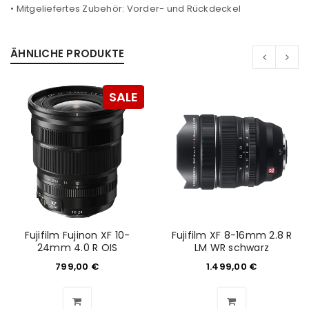
• Mitgeliefertes Zubehör: Vorder- und Rückdeckel
ÄHNLICHE PRODUKTE
SALE
ANMELDEN
Benutzername oder E-Mail-Adresse
*
Passwort
*
Fujifilm Fujinon XF 10-
Fujifilm XF 8-16mm 2.8 R
24mm 4.0 R OIS
LM WR schwarz
Anmeldeformular geschützt durch
WP Captcha
799,00
€
1.499,00
€
Angemeldet bleiben
ANMELDEN