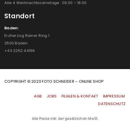
Alle 4 Weihnachtssamstage : 09:00 – 18:00
Standort
Baden:
Erzherzog Rainer Ring 1
2500 Baden
+43 2252 44166
COPYRIGHT © 2023 FOTO SCHNEIDER – ONLINE SHOP
AGB
|
JOBS
|
FILIALEN & KONTAKT
|
IMPRESSUM
|
DATENSCHUTZ
Alle Preise inkl. der gesetzlichen MwSt.