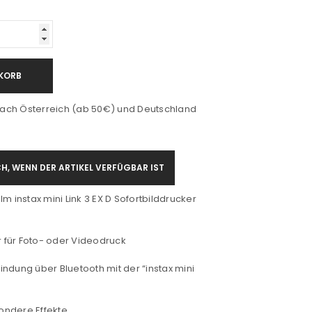
KORB
ach Österreich (ab 50€) und Deutschland
H, WENN DER ARTIKEL VERFÜGBAR IST
film instax mini Link 3 EX D Sofortbilddrucker
für Foto- oder Videodruck
ndung über Bluetooth mit der “instax mini
sondere Effekte