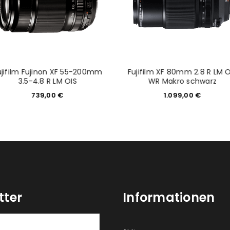
ujifilm Fujinon XF 55-200mm
Fujifilm XF 80mm 2.8 R LM O
3.5-4.8 R LM OIS
WR Makro schwarz
739,00
€
1.099,00
€
tter
Informationen