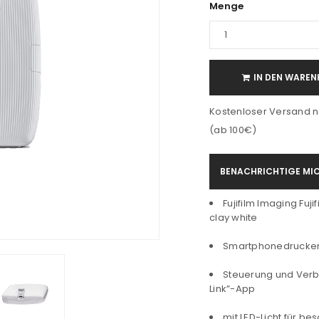
Menge
IN DEN WAREN
Kostenloser Versand n
(ab 100€)
BENACHRICHTIGE MIC
Fujifilm Imaging Fuji
clay white
Smartphonedrucker 
Steuerung und Verbi
Link”-App
mit LED-Licht für be