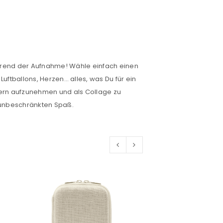
während der Aufnahme! Wähle einfach einen
Luftballons, Herzen… alles, was Du für ein
ldern aufzunehmen und als Collage zu
r unbeschränkten Spaß.
euen Passworts wird an deine E-
would like to hear from us