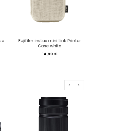
konto eröffnen und akzeptiere die
ase
Fujifilm instax mini Link Printer
Fujifilm instax mi
Case white
Case nav
14,99
€
14,99