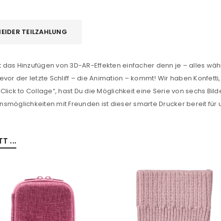
EIDER TEILZAHLUNG
ist das Hinzufügen von 3D-AR-Effekten einfacher denn je – alles 
or der letzte Schliff – die Animation – kommt! Wir haben Konfetti, 
REGISTRIEREN
Click to Collage“, hast Du die Möglichkeit eine Serie von sechs Bi
ionsmöglichkeiten mit Freunden ist dieser smarte Drucker bereit fü
sse
*
E-Mail-Adresse
*
 ...
Ein Link zum Erstellen eines n
Mail-Adresse gesendet.
NEWSLETTER ABONNIEREN
tzt durch
WP Captcha
Please select all the ways you 
Angemeldet bleiben