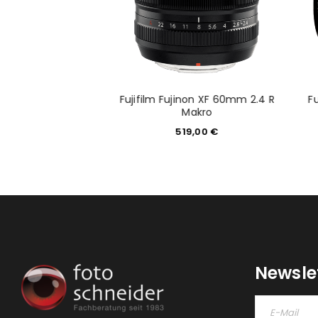
 III schwarz Body
Fujifilm Fujinon XF 60mm 2.4 R
F
CE-7M3)
Makro
549,00
€
519,00
€
Newsle