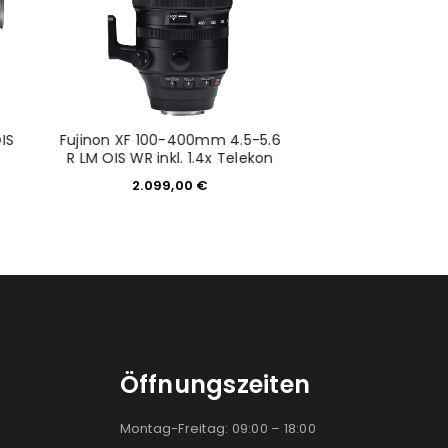
IS
Fujinon XF 100-400mm 4.5-5.6
Fujifilm Fujino
R LM OIS WR inkl. 1.4x Telekon
2.8 R LM OIS WR i
2.099,00
€
1.679,
Öffnungszeiten
Montag-Freitag: 09:00 – 18:00