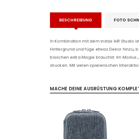
BESCHREIBUNG
FOTO SCHN
In Kombination mit dem instax AiR Studio 
Hintergrund und füge etwas Dekor hinzu, bev
ANMELDEN
bisschen extra Magie brauchst. Im Modus „
drucken. Mit vielen spielerischen Interakt
Benutzername oder E-Mail-Adre
MACHE DEINE AUSRÜSTUNG KOMPLETT
Passwort
*
Anmeldeformular geschü
ANMELDEN