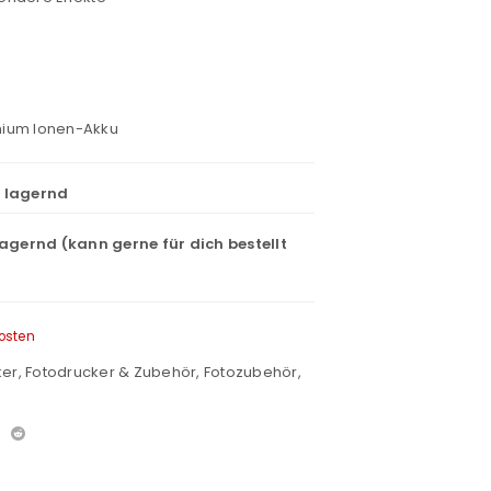
thium Ionen-Akku
t lagernd
lagernd (kann gerne für dich bestellt
osten
ker
,
Fotodrucker & Zubehör
,
Fotozubehör
,