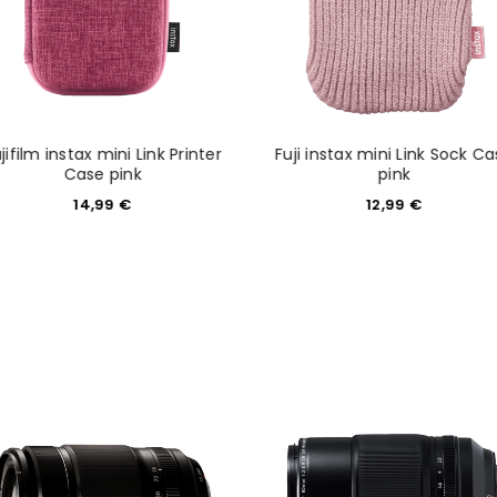
Ich stimme zu
Ja, ich möchte ein Kunden
Datenschutzerklärung
.
*
jifilm instax mini Link Printer
Fuji instax mini Link Sock C
REGISTRIEREN
Case pink
pink
14,99
€
12,99
€