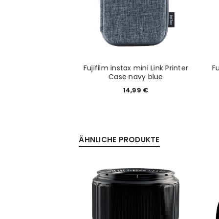
PASSWORT VERGESSEN?
x mini Link Printer
Fujifilm instax mini Link Printer
Fu
e white
Case navy blue
4,99
€
14,99
€
ÄHNLICHE PRODUKTE