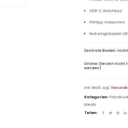
USB-C Anschluss
Filmtyp: Instax mini
fest eingebauter Li
Zentrale Baden:
nich
Online:
Derzeit nicht 
werden)
inkl. MwSt.
zzgl.
Versandk
Kategorien:
Fotodruc
Idealo
Teilen: