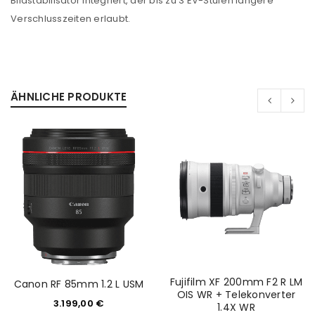
Bildstabilisator integriert, der bis zu 3 EV-Stufen längere
Verschlusszeiten erlaubt.
ÄHNLICHE PRODUKTE
ANMELDEN
Benutzername oder E-Mail-Adresse
*
Passwort
*
Fujifilm XF 200mm F2 R LM
Canon RF 85mm 1.2 L USM
OIS WR + Telekonverter
Anmeldeformular geschützt durch
WP Captcha
3.199,00
€
1.4X WR