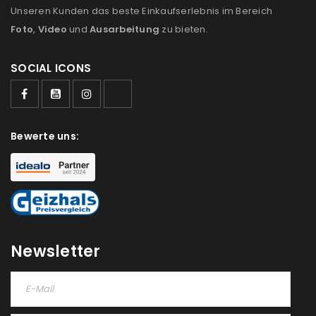
Unseren Kunden das beste Einkaufserlebnis im Bereich
Ich stimme zu
Foto
,
Video
und
Ausarbeitung
zu bieten.
Ja, ich möchte ein Kundenkonto eröffnen und
SOCIAL ICONS
akzeptiere die
Datenschutzerklärung
.
*
REGISTRIEREN
Bewerte uns:
Newsletter