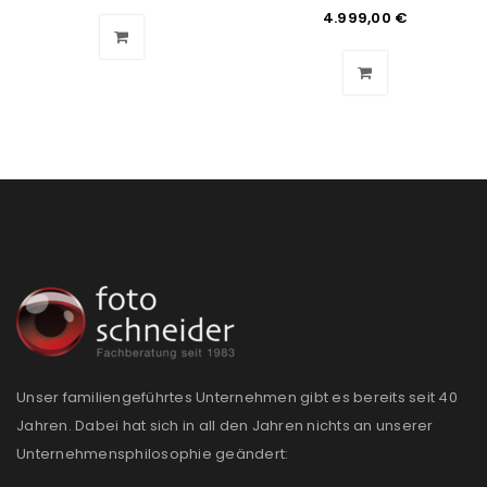
Angemeldet bleiben
ANMELDEN
4.999,00
€
PASSWORT VERGESSEN?
REGISTRIEREN
E-Mail-Adresse
*
Ein Link zum Erstellen eines neuen Passworts wird an
deine E-Mail-Adresse gesendet.
NEWSLETTER ABONNIEREN
Unser familiengeführtes Unternehmen gibt es bereits seit 40
Jahren. Dabei hat sich in all den Jahren nichts an unserer
Please select all the ways you would like to hear from
Unternehmensphilosophie geändert:
us