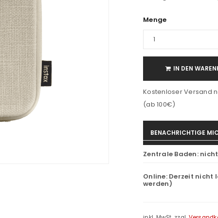
Menge
IN DEN WAREN
Kostenloser Versand n
(ab 100€)
BENACHRICHTIGE MIC
Zentrale Baden:
nich
Online:
Derzeit nicht 
werden)
inkl. MwSt.
zzgl.
Versandk