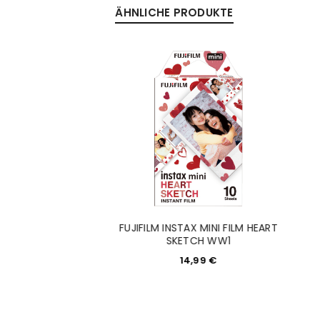
ÄHNLICHE PRODUKTE
Anmeldeformular geschü
ANMELDEN
PASSWORT VERGESSEN?
Pro Schwarz für
FUJIFILM INSTAX MINI FILM HEART
Canon
SKETCH WW1
9,99
€
14,99
€