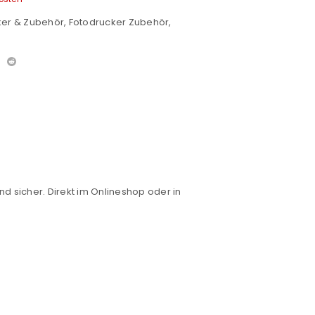
ker & Zubehör
,
Fotodrucker Zubehör
,
nd sicher. Direkt im Onlineshop oder in
euen Passworts wird an deine E-