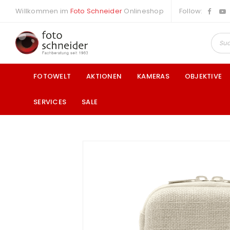
Willkommen im
Foto Schneider
Onlineshop
Follow:
FOTOWELT
AKTIONEN
KAMERAS
OBJEKTIVE
SERVICES
SALE
a