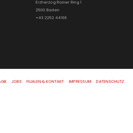
Erzherzog Rainer Ring 1
2500 Baden
+43 2252 44166
AGB
|
JOBS
|
FILIALEN & KONTAKT
|
IMPRESSUM
|
DATENSCHUTZ