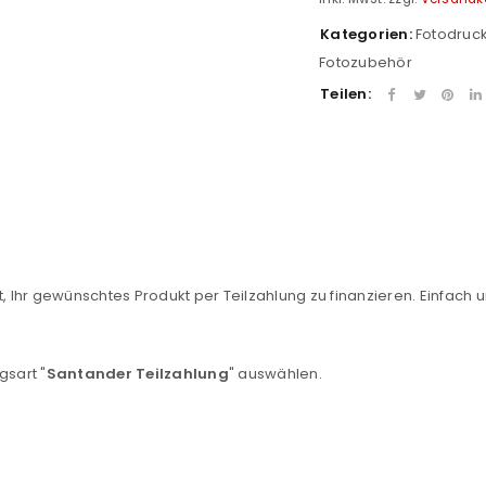
Kategorien:
Fotodruc
Fotozubehör
Teilen:
REGISTRIEREN
, Ihr gewünschtes Produkt per Teilzahlung zu finanzieren. Einfach u
sse
*
E-Mail-Adresse
*
gsart "
Santander Teilzahlung
" auswählen.
Ein Link zum Erstellen eines n
Mail-Adresse gesendet.