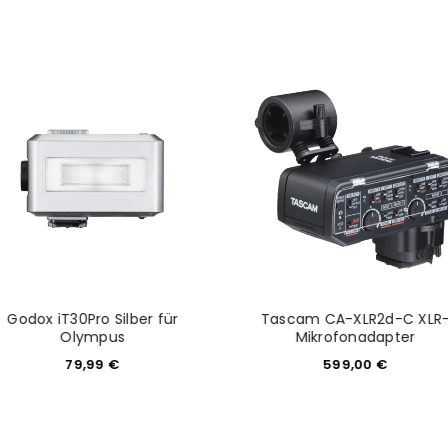
NEWSLETTER ABONNIEREN
tzt durch
WP Captcha
Please select all the ways you 
Angemeldet bleiben
Ich stimme zu
Ja, ich möchte ein Kunden
Datenschutzerklärung
.
*
REGISTRIEREN
Godox iT30Pro Silber für
Tascam CA-XLR2d-C XLR
Olympus
Mikrofonadapter
79,99
€
599,00
€