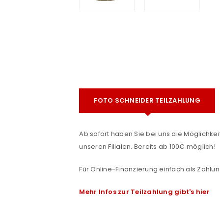
FOTO SCHNEIDER TEILZAHLUNG
e
ANMELDEN
Ab sofort haben Sie bei uns die Möglichkeit
unseren Filialen. Bereits ab 100€ möglich!
Benutzername oder E-Mail-Adre
Für Online-Finanzierung einfach als Zahlun
Mehr Infos zur Teilzahlung gibt's hier
Passwort
*