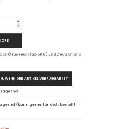
KORB
ach Österreich (ab 50€) und Deutschland
H, WENN DER ARTIKEL VERFÜGBAR IST
t lagernd
lagernd (kann gerne für dich bestellt
osten