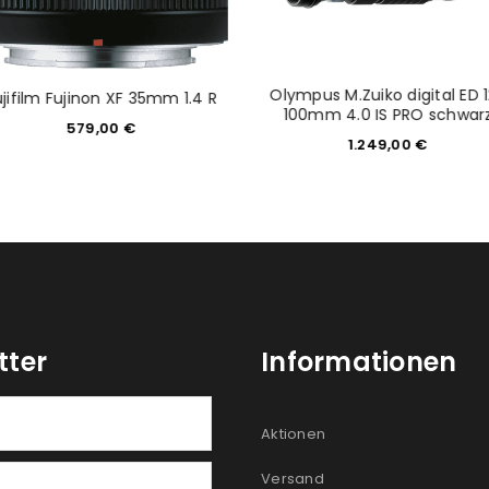
Olympus M.Zuiko digital ED 
ujifilm Fujinon XF 35mm 1.4 R
100mm 4.0 IS PRO schwar
579,00
€
1.249,00
€
tter
Informationen
Aktionen
Versand