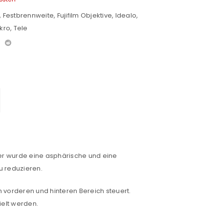
,
Festbrennweite
,
Fujifilm Objektive
,
Idealo
,
kro
,
Tele
ter wurde eine asphärische und eine
u reduzieren.
 vorderen und hinteren Bereich steuert.
ielt werden.