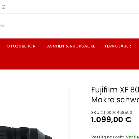
FOTOZUBEHÖR
TASCHEN & RUCKSÄCKE
FERNGLÄSER
Fujifilm XF 
Makro schw
SKU:
2110000458553
1.099,00
€
Verfügbarkeit:
Verfü