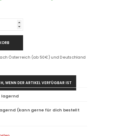
KORB
ach Österreich (ab 50€) und Deutschland
H, WENN DER ARTIKEL VERFÜGBAR IST
t lagernd
lagernd (kann gerne für dich bestellt
osten