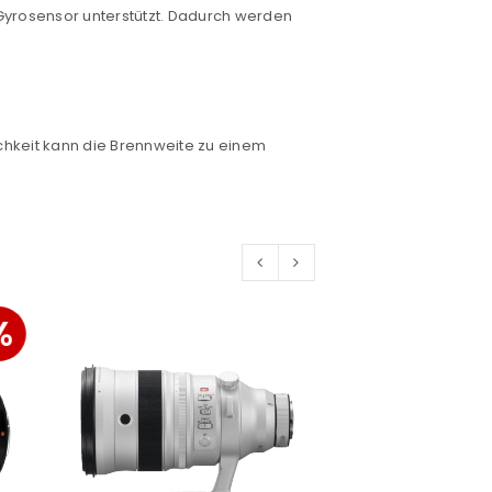
 Gyrosensor unterstützt. Dadurch werden
euen Passworts wird an deine E-
chkeit kann die Brennweite zu einem
would like to hear from us
konto eröffnen und akzeptiere die
%