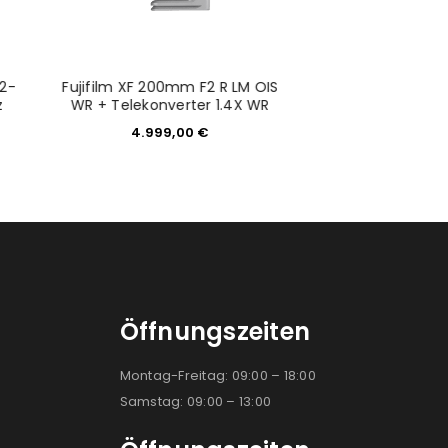
12-
Fujifilm XF 200mm F2 R LM OIS
Fujifilm XF 8-16m
z
WR + Telekonverter 1.4X WR
schwa
4.999,00
€
1.499,
Öffnungszeiten
Montag-Freitag: 09:00 – 18:00
Samstag: 09:00 – 13:00