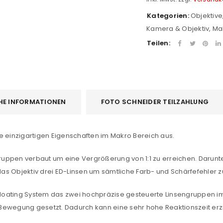
Kategorien:
Objektive
Kamera & Objektiv
,
Ma
Teilen:
HE INFORMATIONEN
FOTO SCHNEIDER TEILZAHLUNG
e einzigartigen Eigenschaften im Makro Bereich aus.
 Gruppen verbaut um eine Vergrößerung von 1:1 zu erreichen. Darun
 das Objektiv drei ED-Linsen um sämtliche Farb- und Schärfefehler z
REGISTRIEREN
 Floating System das zwei hochpräzise gesteuerte Linsengruppen im
Bewegung gesetzt. Dadurch kann eine sehr hohe Reaktionszeit erz
sse
*
E-Mail-Adresse
*