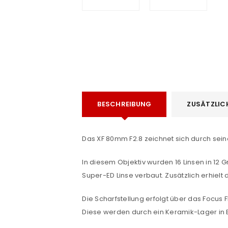
BESCHREIBUNG
ZUSÄTZLIC
e
Das XF 80mm F2.8 zeichnet sich durch sein
In diesem Objektiv wurden 16 Linsen in 12
Super-ED Linse verbaut. Zusätzlich erhielt
ANMELDEN
Die Scharfstellung erfolgt über das Focus
Diese werden durch ein Keramik-Lager in 
Benutzername oder E-Mail-Adre