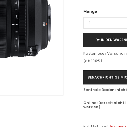
Menge
IN DEN WAREN
Kostenloser Versand n
(ab 100€)
BENACHRICHTIGE MIC
Zentrale Baden:
nich
Online:
Derzeit nicht 
werden)
inkl. MwSt.
zzgl.
Versandk