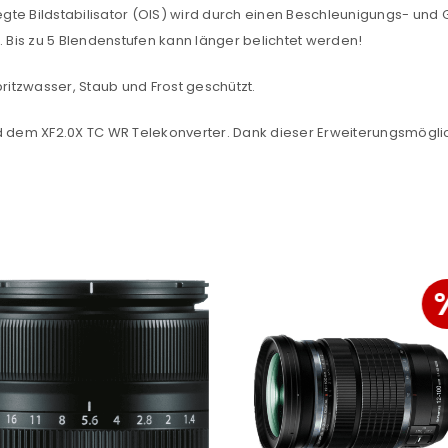
gte Bildstabilisator (OIS) wird durch einen Beschleunigungs- und
Bis zu 5 Blendenstufen kann länger belichtet werden!
Ein Link zum Erstellen eines n
Mail-Adresse gesendet.
itzwasser, Staub und Frost geschützt.
NEWSLETTER ABONNIEREN
nd dem XF2.0X TC WR Telekonverter. Dank dieser Erweiterungsmögli
tzt durch
WP Captcha
Please select all the ways you 
Angemeldet bleiben
Ich stimme zu
Ja, ich möchte ein Kunden
Datenschutzerklärung
.
*
REGISTRIEREN