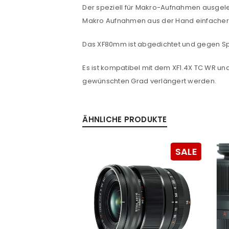
Der speziell für Makro-Aufnahmen ausgele
Makro Aufnahmen aus der Hand einfacher. 
Passwort
*
Das XF80mm ist abgedichtet und gegen Spr
Es ist kompatibel mit dem XF1.4X TC WR u
gewünschten Grad verlängert werden.
Anmeldeformular geschü
ANMELDEN
ÄHNLICHE PRODUKTE
PASSWORT VERGESSEN?
SALE