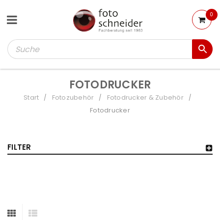
0
FOTODRUCKER
Start
Fotozubehör
Fotodrucker & Zubehör
/
/
/
Fotodrucker
FILTER