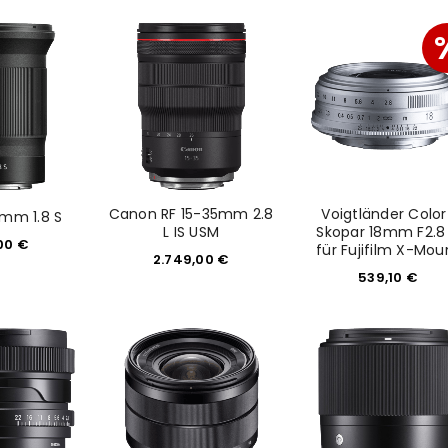
Please select all the ways you 
Angemeldet bleiben
Ich stimme zu
Ja, ich möchte ein Kunden
Datenschutzerklärung
.
*
REGISTRIEREN
Canon RF 15-35mm 2.8
Voigtländer Color
0mm 1.8 S
L IS USM
Skopar 18mm F2.8 
,00
€
für Fujifilm X-Mou
2.749,00
€
539,10
€