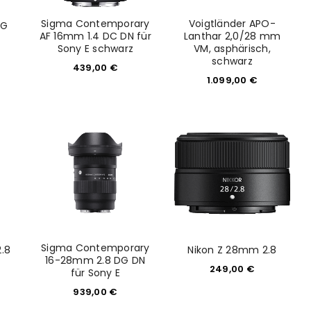
Sigma Contemporary
Voigtländer APO-
 G
AF 16mm 1.4 DC DN für
Lanthar 2,0/28 mm
Sony E schwarz
VM, asphärisch,
schwarz
439,00
€
1.099,00
€
euen Passworts wird an deine E-
Sigma Contemporary
.8
Nikon Z 28mm 2.8
16-28mm 2.8 DG DN
249,00
€
für Sony E
939,00
€