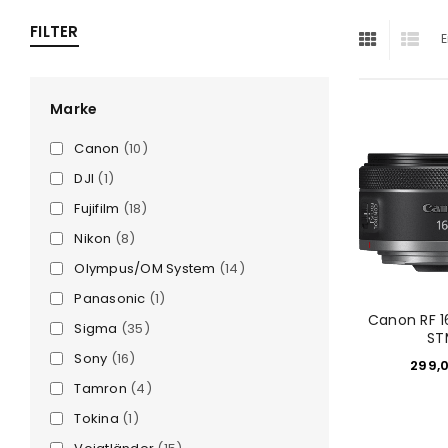
ra
FILTER
E
era
Marke
Canon
(10)
amera
DJI
(1)
Fujifilm
(18)
Nikon
(8)
Olympus/OM System
(14)
Panasonic
(1)
Canon RF 
Sigma
(35)
ST
Sony
(16)
299,
Tamron
(4)
Tokina
(1)