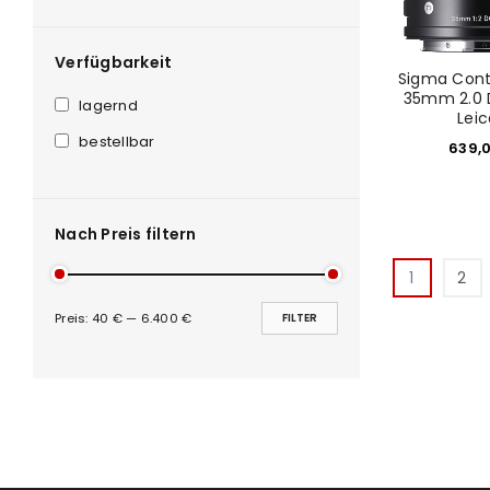
Verfügbarkeit
Sigma Con
35mm 2.0 
lagernd
Leic
bestellbar
639,
Nach Preis filtern
1
2
Preis:
40 €
—
6.400 €
FILTER