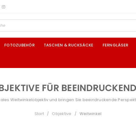
FOTOZUBEHÖR
TASCHEN & RUCKSÄCKE
FERNGLÄSER
BJEKTIVE FÜR BEEINDRUCKEN
deales Weitwinkelobjektiv und bringen Sie beeindruckende Perspekti
Start
Objektive
Weitwinkel
/
/