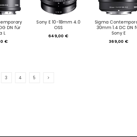
temporary
Sony E 10-18mm 4.0
Sigma Contempor
DG DN für
OSS
30mm 1.4 DC DN f
a L
Sony E
649,00
€
00
€
369,00
€
3
4
5