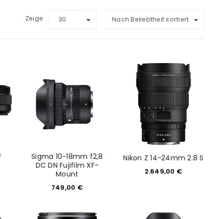
Zeige
30
Nach Beliebtheit sortiert
F
Sigma 10-18mm f2,8
Nikon Z 14-24mm 2.8 S
DC DN Fujifilm XF-
2.649,00
€
Mount
749,00
€