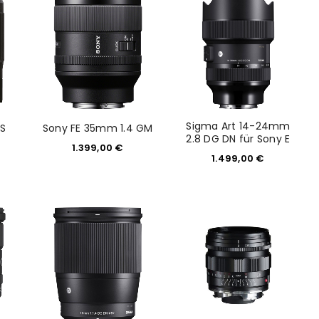
Sigma Art 14-24mm
 S
Sony FE 35mm 1.4 GM
2.8 DG DN für Sony E
1.399,00
€
1.499,00
€