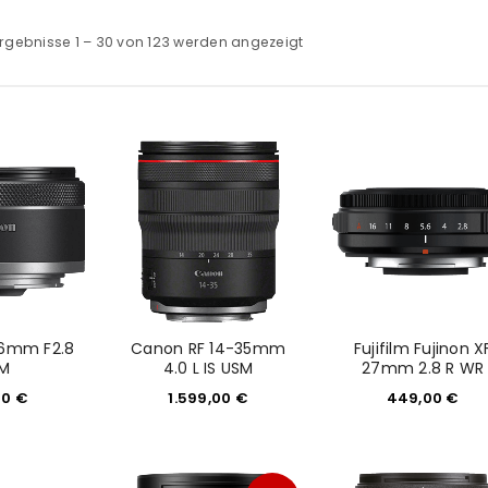
rgebnisse 1 – 30 von 123 werden angezeigt
16mm F2.8
Canon RF 14-35mm
Fujifilm Fujinon X
M
4.0 L IS USM
27mm 2.8 R WR
00
€
1.599,00
€
449,00
€