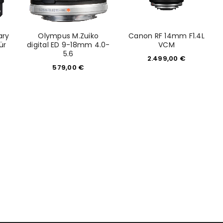
ary
Olympus M.Zuiko
Canon RF 14mm F1.4L
ür
digital ED 9-18mm 4.0-
VCM
5.6
2.499,00
€
579,00
€