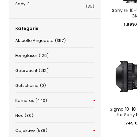
Sony-E
(35)
Sony FE 16
G
1.899
Kategorie
Aktuelle Angebote (357)
Ferngläser (125)
ANMELDEN
Gebraucht (212)
Benutzername oder E-Mail-Adre
Gutscheine (0)
Kameras (440)
Passwort
*
Sigma 10-18
für Sony
Neu (30)
749,
Objektive (538)
Anmeldeformular geschü