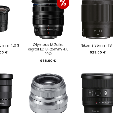
%
Olympus M.Zuiko
30mm 4.0 S
Nikon Z 35mm 1.8
digital ED 8-25mm 4.0
,00
€
929,00
€
PRO
988,00
€