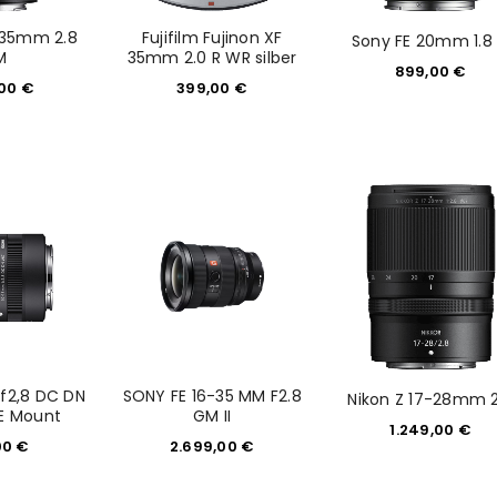
-35mm 2.8
Fujifilm Fujinon XF
Sony FE 20mm 1.8
M
35mm 2.0 R WR silber
899,00
€
,00
€
399,00
€
REGISTRIEREN
sse
*
E-Mail-Adresse
*
Ein Link zum Erstellen eines n
 f2,8 DC DN
SONY FE 16-35 MM F2.8
Nikon Z 17-28mm 2
Mail-Adresse gesendet.
 E Mount
GM II
1.249,00
€
00
€
2.699,00
€
NEWSLETTER ABONNIEREN
tzt durch
WP Captcha