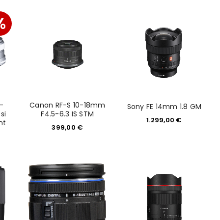
would like to hear from us
%
konto eröffnen und akzeptiere die
-
Canon RF-S 10-18mm
Sony FE 14mm 1.8 GM
si
F4.5-6.3 IS STM
1.299,00
€
nt
399,00
€