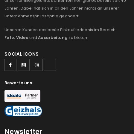
Unser familiengeführtes Unternehmen gibt es bereits seit 40
E-Mail-Adresse
*
Jahren. Dabei hat sich in all den Jahren nichts an unserer
Unternehmensphilosophie geändert:
Unseren Kunden das beste Einkaufserlebnis im Bereich
Ein Link zum Erstellen eines neuen Passworts wird an
Foto
,
Video
und
Ausarbeitung
zu bieten.
deine E-Mail-Adresse gesendet.
NEWSLETTER ABONNIEREN
SOCIAL ICONS
Please select all the ways you would like to hear from
us
Bewerte uns:
Ich stimme zu
Ja, ich möchte ein Kundenkonto eröffnen und
akzeptiere die
Datenschutzerklärung
.
*
REGISTRIEREN
Newsletter