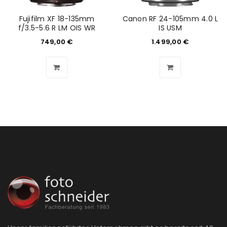
Fujifilm XF 18-135mm
Canon RF 24-105mm 4.0 L
Benutzername oder E-Mail-Adresse
*
f/3.5-5.6 R LM OIS WR
IS USM
749,00
€
1.499,00
€
Passwort
*
Anmeldeformular geschützt durch
WP Captcha
Angemeldet bleiben
ANMELDEN
PASSWORT VERGESSEN?
REGISTRIEREN